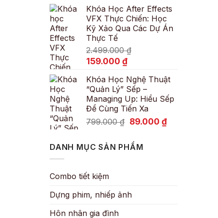
Khóa Học After Effects
là:
tại
VFX Thực Chiến: Học
600.000 ₫.
là:
Kỹ Xảo Qua Các Dự Án
89.000 ₫.
Thực Tế
2.499.000
₫
Giá
Giá
159.000
₫
gốc
hiện
Khóa Học Nghệ Thuật
là:
tại
“Quản Lý” Sếp –
2.499.000 ₫.
là:
Managing Up: Hiểu Sếp
159.000 ₫.
Để Cùng Tiến Xa
Giá
Giá
89.000
₫
799.000
₫
gốc
hiện
là:
tại
DANH MỤC SẢN PHẨM
799.000 ₫.
là:
89.000 ₫.
Combo tiết kiệm
Dựng phim, nhiếp ảnh
Hôn nhân gia đình