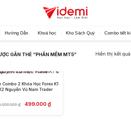
Videmi giúp bạn học tiết kiệm và tiến bộ hơn mỗi ng
Hướng Dẫn
Khoá học
Kho Sách Quý
Combo tiết k
+
Hiển thị kết qu
ƯỢC GẮN THẺ “PHẦN MỀM MT5”
e Combo 2 Khóa Học Forex K1
K2 Nguyễn Vũ Nam Trader
Giá
Giá
499.000
₫
5.000.000
₫
gốc
hiện
là:
tại
25.000.000 ₫.
là:
499.000 ₫.