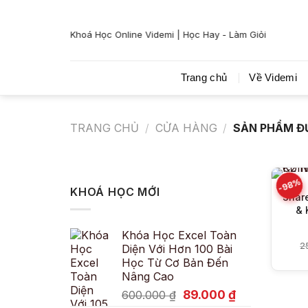
Bỏ
qua
Khoá Học Online Videmi | Học Hay - Làm Giỏi
nội
dung
Trang chủ
Về Videmi
TRANG CHỦ
/
CỬA HÀNG
/
SẢN PHẨM Đ
-98%
KHOÁ HỌC MỚI
Shar
& 
Khóa Học Excel Toàn
2
Diện Với Hơn 100 Bài
Học Từ Cơ Bản Đến
Nâng Cao
Giá
Giá
89.000
₫
600.000
₫
gốc
hiện