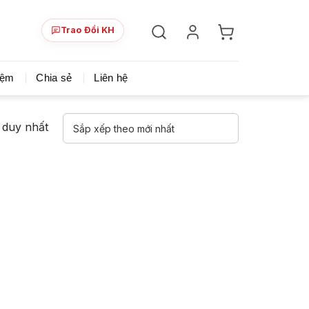
Trao Đổi KH
ày!
Chia sẻ khoá học giá rẻ cho những ai hạn hẹp v
iệm
Chia sẻ
Liên hệ
ả duy nhất