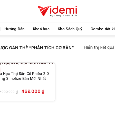
Chia sẻ khoá học giá rẻ cho những ai hạn hẹp về tà
Hướng Dẫn
Khoá học
Kho Sách Quý
Combo tiết k
+
Hiển thị kết qu
ỢC GẮN THẺ “PHÂN TÍCH CƠ BẢN”
a Học Thợ Săn Cổ Phiếu 2.0
ng Simplize Bản Mới Nhất
Giá
Giá
469.000
₫
2.000.000
₫
gốc
hiện
là:
tại
12.000.000 ₫.
là:
469.000 ₫.