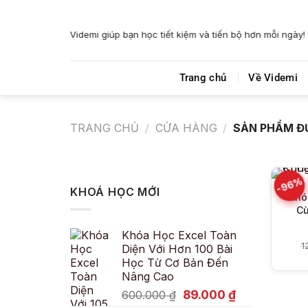
Bỏ
qua
Videmi giúp bạn học tiết kiệm và tiến bộ hơn mỗi ngày!
nội
dung
Trang chủ
Về Videmi
TRANG CHỦ
/
CỬA HÀNG
/
SẢN PHẨM ĐƯ
-96%
KHOÁ HỌC MỚI
Khó
Cù
Khóa Học Excel Toàn
1
Diện Với Hơn 100 Bài
Học Từ Cơ Bản Đến
Nâng Cao
Giá
Giá
89.000
₫
600.000
₫
gốc
hiện