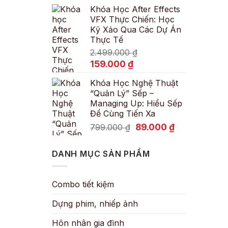
Khóa Học After Effects
là:
tại
VFX Thực Chiến: Học
600.000 ₫.
là:
Kỹ Xảo Qua Các Dự Án
89.000 ₫.
Thực Tế
2.499.000
₫
Giá
Giá
159.000
₫
gốc
hiện
Khóa Học Nghệ Thuật
là:
tại
“Quản Lý” Sếp –
2.499.000 ₫.
là:
Managing Up: Hiểu Sếp
159.000 ₫.
Để Cùng Tiến Xa
Giá
Giá
89.000
₫
799.000
₫
gốc
hiện
là:
tại
DANH MỤC SẢN PHẨM
799.000 ₫.
là:
89.000 ₫.
Combo tiết kiệm
Dựng phim, nhiếp ảnh
Hôn nhân gia đình