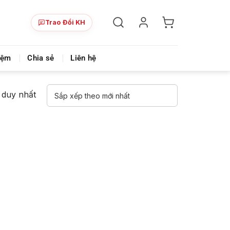
Trao Đổi KH
i chính
Videmi là nơi chia sẻ khóa học đa lĩnh vực & siêu 
iệm
Chia sẻ
Liên hệ
ả duy nhất