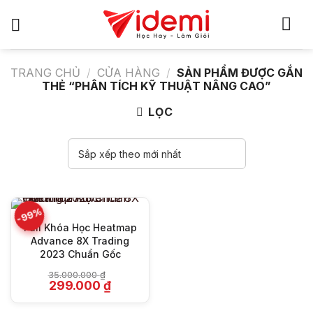
Bỏ
qua
nội
dung
TRANG CHỦ
/
CỬA HÀNG
/
SẢN PHẨM ĐƯỢC GẮN
THẺ “PHÂN TÍCH KỸ THUẬT NÂNG CAO”
LỌC
-99%
Full Khóa Học Heatmap
Advance 8X Trading
2023 Chuẩn Gốc
35.000.000
₫
Giá
Giá
299.000
₫
gốc
hiện
là:
tại