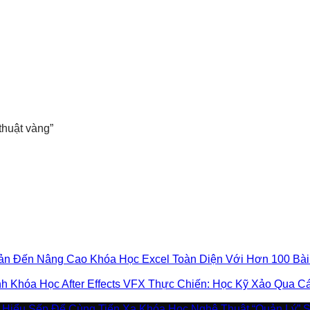
thuật vàng”
Khóa Học Excel Toàn Diện Với Hơn 100 Bà
Khóa Học After Effects VFX Thực Chiến: Học Kỹ Xảo Qua 
Khóa Học Nghệ Thuật “Quản Lý” 