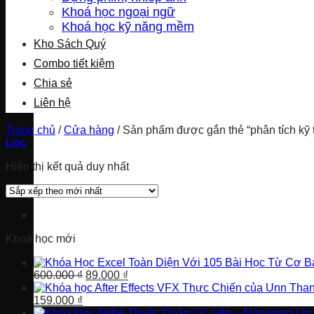
Khoá học ngoại ngữ
Khoá học kỹ năng mềm
Kho Sách Quý
Combo tiết kiệm
Chia sẻ
Liên hệ
Trang chủ
/
Cửa hàng
/
Sản phẩm được gắn thẻ “phân tích kỹ 
Lọc
Hiển thị kết quả duy nhất
Khoá học mới
Giá
Giá
600.000
₫
89.000
₫
gốc
hiện
Giá
Giá
là:
tại
159.000
₫
gốc
hiện
600.000 ₫.
là: