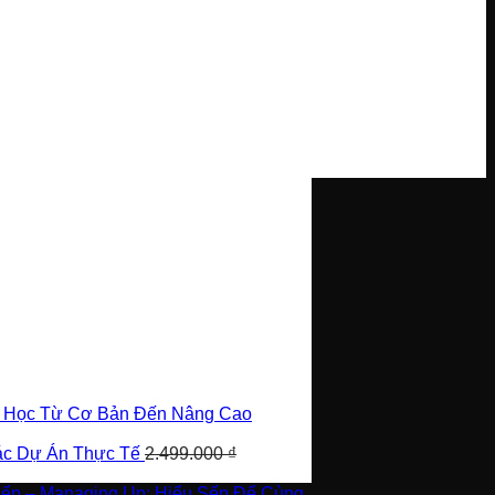
i Học Từ Cơ Bản Đến Nâng Cao
Các Dự Án Thực Tế
2.499.000
₫
Sếp – Managing Up: Hiểu Sếp Để Cùng