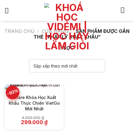
Bỏ
qua
nội
dung
TRANG CHỦ
/
CỬA HÀNG
/
SẢN PHẨM ĐƯỢC GẮN
THẺ “PHÁP LÝ XUẤT KHẨU”
LỌC
-93%
Share Khóa Học Xuất
Khẩu Thực Chiến VietGo
Mới Nhất
4.000.000
₫
Giá
Giá
299.000
₫
gốc
hiện
là:
tại