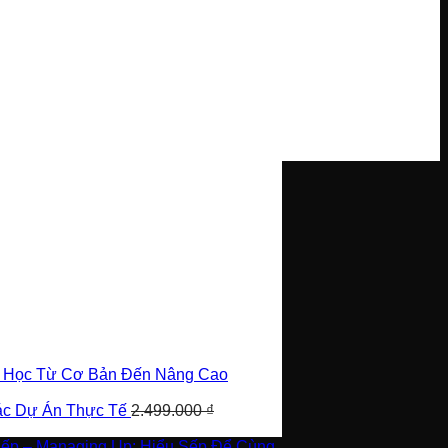
i Học Từ Cơ Bản Đến Nâng Cao
Các Dự Án Thực Tế
2.499.000
₫
Sếp – Managing Up: Hiểu Sếp Để Cùng