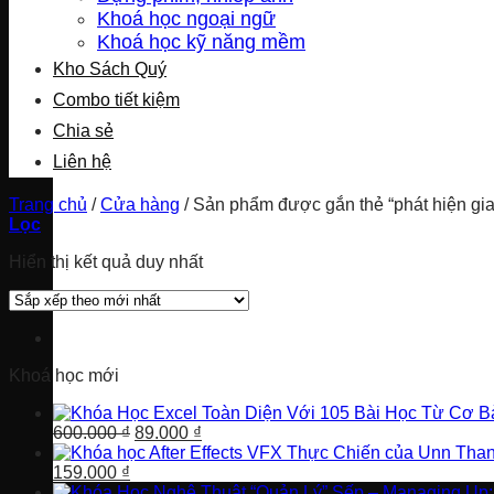
Khoá học ngoại ngữ
Khoá học kỹ năng mềm
Kho Sách Quý
Combo tiết kiệm
Chia sẻ
Liên hệ
Trang chủ
/
Cửa hàng
/
Sản phẩm được gắn thẻ “phát hiện gia
Lọc
Hiển thị kết quả duy nhất
Khoá học mới
Giá
Giá
600.000
₫
89.000
₫
gốc
hiện
Giá
Giá
là:
tại
159.000
₫
gốc
hiện
600.000 ₫.
là: