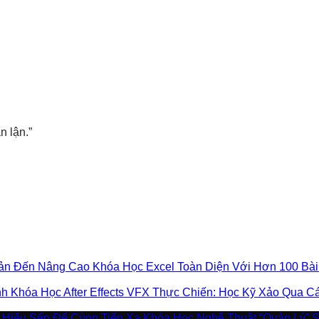
n lận.”
Khóa Học Excel Toàn Diện Với Hơn 100 Bà
Khóa Học After Effects VFX Thực Chiến: Học Kỹ Xảo Qua 
Khóa Học Nghệ Thuật “Quản Lý” 