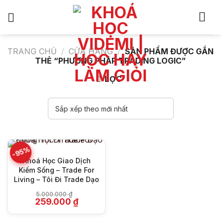
Bỏ
qua
nội
dung
TRANG CHỦ
/
CỬA HÀNG
/
SẢN PHẨM ĐƯỢC GẮN
THẺ “PHƯƠNG PHÁP TRADING LOGIC”
LỌC
-95%
Khoá Học Giao Dịch
Kiếm Sống – Trade For
Living – Tôi Đi Trade Dạo
5.000.000
₫
Giá
Giá
259.000
₫
gốc
hiện
là:
tại