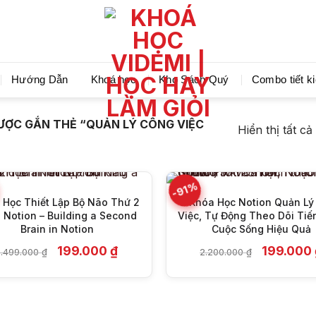
Videmi giúp bạn học tiết kiệm và tiến bộ hơn mỗi ng
Hướng Dẫn
Khoá học
Kho Sách Quý
Combo tiết k
+
+
ỢC GẮN THẺ “QUẢN LÝ CÔNG VIỆC
Hiển thị tất cả
-91%
 Học Thiết Lập Bộ Não Thứ 2
3 Khóa Học Notion Quản Lý
 Notion – Building a Second
Việc, Tự Động Theo Dõi Tiế
Brain in Notion
Cuộc Sống Hiệu Quả
Giá
Giá
Giá
199.000
₫
199.000
1.499.000
₫
2.200.000
₫
gốc
hiện
gốc
là:
tại
là:
1.499.000 ₫.
là:
2.200.000
199.000 ₫.