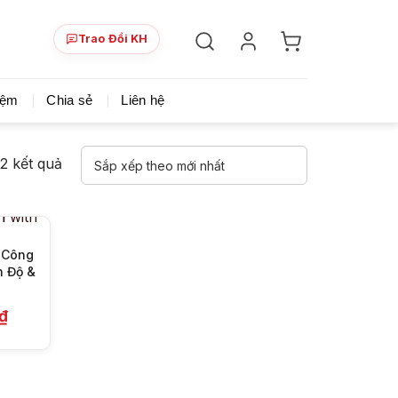
Trao Đổi KH
ày!
Chia sẻ khoá học giá rẻ cho những ai hạn hẹp v
iệm
Chia sẻ
Liên hệ
Đã
 2 kết quả
sắp
xếp
theo
mới
 Công
n Độ &
nhất
Giá
₫
hiện
tại
 ₫.
là:
199.000 ₫.