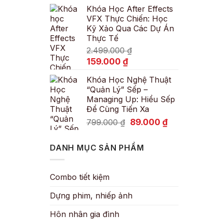
Khóa Học After Effects
là:
tại
VFX Thực Chiến: Học
600.000 ₫.
là:
Kỹ Xảo Qua Các Dự Án
89.000 ₫.
Thực Tế
2.499.000
₫
Giá
Giá
159.000
₫
gốc
hiện
Khóa Học Nghệ Thuật
là:
tại
“Quản Lý” Sếp –
2.499.000 ₫.
là:
Managing Up: Hiểu Sếp
159.000 ₫.
Để Cùng Tiến Xa
Giá
Giá
89.000
₫
799.000
₫
gốc
hiện
là:
tại
DANH MỤC SẢN PHẨM
799.000 ₫.
là:
89.000 ₫.
Combo tiết kiệm
Dựng phim, nhiếp ảnh
Hôn nhân gia đình