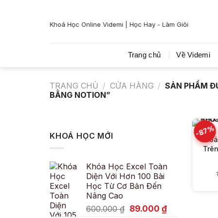
Bỏ
qua
Khoá Học Online Videmi | Học Hay - Làm Giỏi
nội
dung
Trang chủ
Về Videmi
TRANG CHỦ
/
CỬA HÀNG
/
SẢN PHẨM ĐƯ
BẰNG NOTION”
-87%
KHOÁ HỌC MỚI
Khoá
Trên
Khóa Học Excel Toàn
Diện Với Hơn 100 Bài
Học Từ Cơ Bản Đến
Nâng Cao
Giá
Giá
89.000
₫
600.000
₫
gốc
hiện