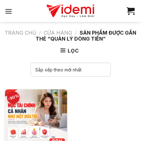
Bỏ
qua
nội
dung
TRANG CHỦ
/
CỬA HÀNG
/
SẢN PHẨM ĐƯỢC GẮN
THẺ “QUẢN LÝ DÒNG TIỀN”
LỌC
-90%