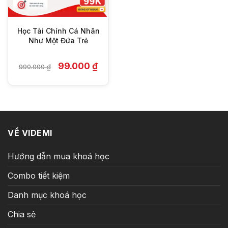
Học Tài Chính Cá Nhân
Như Một Đứa Trẻ
Giá
Giá
99.000
₫
990.000
₫
gốc
hiện
là:
tại
990.000 ₫.
là:
99.000 ₫.
VỀ VIDEMI
Hướng dẫn mua khoá học
Combo tiết kiệm
Danh mục khoá học
Chia sẻ