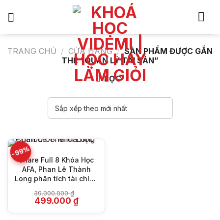
Bỏ
qua
nội
dung
TRANG CHỦ
/
CỬA HÀNG
/
SẢN PHẨM ĐƯỢC GẮN
THẺ “QUẢN LÝ TÀI SẢN”
LỌC
-99%
Share Full 8 Khóa Học
AFA, Phan Lê Thành
Long phân tích tài chính
& kinh doanh
39.000.000
₫
Giá
Giá
499.000
₫
gốc
hiện
là:
tại