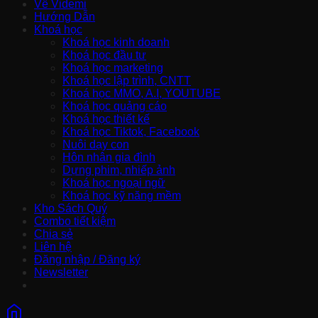
Về Videmi
Hướng Dẫn
Khoá học
Khoá học kinh doanh
Khoá học đầu tư
Khoá học marketing
Khoá học lập trình, CNTT
Khoá học MMO, A.I, YOUTUBE
Khoá học quảng cáo
Khoá học thiết kế
Khoá học Tiktok, Facebook
Nuôi dạy con
Hôn nhân gia đình
Dựng phim, nhiếp ảnh
Khoá học ngoại ngữ
Khoá học kỹ năng mềm
Kho Sách Quý
Combo tiết kiệm
Chia sẻ
Liên hệ
Đăng nhập / Đăng ký
Newsletter