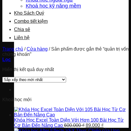
Khoá học kỹ năng mềm
Kho Sách Quý
Combo tiết kiệm
Chia sẻ
Liên hệ
Trang chủ
/
Cửa hàng
/
Sản phẩm được gắn thẻ “quản trị vốn
chứng khoán”
Lọc
Hiển thị kết quả duy nhất
Khoá học mới
Khóa Học Excel Toàn Diện Với Hơn 100 Bài Học Từ
Giá
Giá
Cơ Bản Đến Nâng Cao
600.000
₫
89.000
₫
gốc
hiện