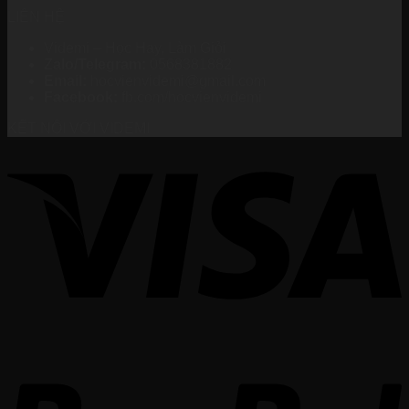
LIÊN HỆ
Videmi – Học Hay, Làm Giỏi
Zalo/Telegram:
0568381882
Email:
hocvienvidemi@gmail.com
Facebook:
fb.com/hocvienvidemi
KẾT NỐI VỚI VIDEMI