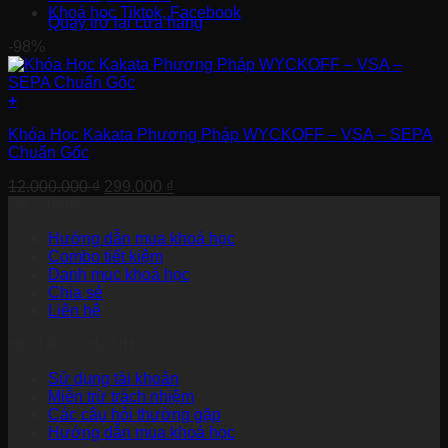
Khoá học Tiktok, Facebook
Quay trở lại cửa hàng
-98%
+
Khóa Học Kakata Phương Pháp WYCKOFF – VSA – SEPA
Chuẩn Gốc
Giá
Giá
12.000.000
₫
299.000
₫
gốc
hiện
Về Videmi
là:
tại
Hướng dẫn mua khoá học
12.000.000 ₫.
là:
Combo tiết kiệm
299.000 ₫.
Danh mục khoá học
Chia sẻ
Liên hệ
HỖ TRỢ NHANH
Sử dụng tài khoản
Miễn trừ trách nhiệm
Các câu hỏi thường gặp
Hướng dẫn mua khoá học