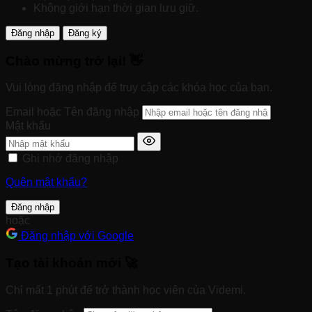
Không giới hạn thời gian lưu giữ.
Đăng nhập
Đăng ký
Chào mừng trở lại! 👋
Vui lòng đăng nhập để truy cập các khóa học của bạn.
Email hoặc Tên đăng nhập
Mật khẩu
Ghi nhớ đăng nhập
Quên mật khẩu?
Đăng nhập
hoặc
Đăng nhập với Google
Tạo tài khoản mới 🚀
Chỉ mất 1 phút để trở thành học viên của Videmi.