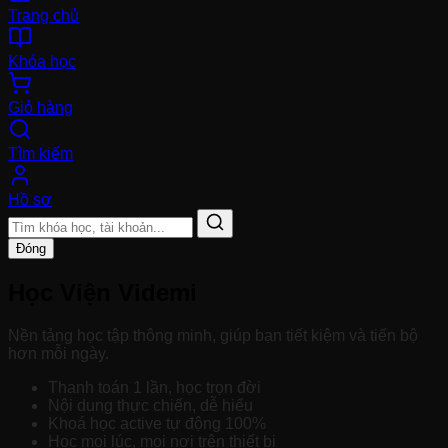
Trang chủ
Khóa học
Giỏ hàng
Tìm kiếm
Hồ sơ
Đóng
Học Viện Videmi
Nền tảng học tập thông minh, giúp bạn tiết kiệm và tiến bộ
hơn mỗi ngày.
Thanh toán 1 lần, học trọn đời
Nội dung thực chiến, dễ hiểu
Khoá học active tự động 100%
Học mọi lúc, mọi nơi trên thiết bị