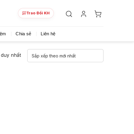
Trao Đổi KH
ày!
Chia sẻ khoá học giá rẻ cho những ai hạn hẹp v
iệm
Chia sẻ
Liên hệ
ả duy nhất