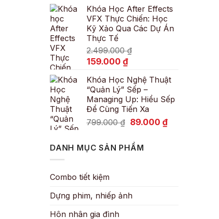
Khóa Học After Effects
là:
tại
VFX Thực Chiến: Học
600.000 ₫.
là:
Kỹ Xảo Qua Các Dự Án
89.000 ₫.
Thực Tế
2.499.000
₫
Giá
Giá
159.000
₫
gốc
hiện
Khóa Học Nghệ Thuật
là:
tại
“Quản Lý” Sếp –
2.499.000 ₫.
là:
Managing Up: Hiểu Sếp
159.000 ₫.
Để Cùng Tiến Xa
Giá
Giá
89.000
₫
799.000
₫
gốc
hiện
là:
tại
DANH MỤC SẢN PHẨM
799.000 ₫.
là:
89.000 ₫.
Combo tiết kiệm
Dựng phim, nhiếp ảnh
Hôn nhân gia đình