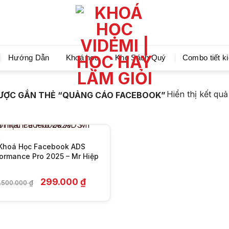
Videmi giúp bạn học tiết kiệm và tiến bộ hơn mỗi ng
Hướng Dẫn
Khoá học
Kho Sách Quý
Combo tiết k
+
Hiển thị kết qu
ƯỢC GẮN THẺ “QUẢNG CÁO FACEBOOK”
Khoá Học Facebook ADS
ormance Pro 2025 – Mr Hiệp
Giá
Giá
299.000
₫
1.500.000
₫
gốc
hiện
là:
tại
1.500.000 ₫.
là:
299.000 ₫.