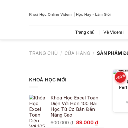
Bỏ
qua
Khoá Học Online Videmi | Học Hay - Làm Giỏi
nội
dung
Trang chủ
Về Videmi
TRANG CHỦ
/
CỬA HÀNG
/
SẢN PHẨM Đ
-80%
KHOÁ HỌC MỚI
Perf
Khóa Học Excel Toàn
Diện Với Hơn 100 Bài
Học Từ Cơ Bản Đến
Nâng Cao
Giá
Giá
89.000
₫
600.000
₫
gốc
hiện