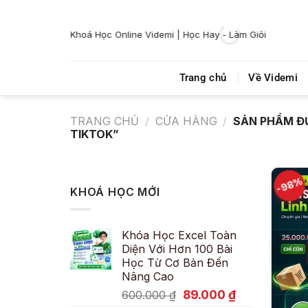
Bỏ
qua
Khoá Học Online Videmi | Học Hay - Làm Giỏi
nội
dung
Trang chủ
Về Videmi
TRANG CHỦ
/
CỬA HÀNG
/
SẢN PHẨM Đ
TIKTOK”
-98%
KHOÁ HỌC MỚI
Khóa Học Excel Toàn
Diện Với Hơn 100 Bài
Học Từ Cơ Bản Đến
Nâng Cao
Giá
Giá
89.000
₫
600.000
₫
gốc
hiện