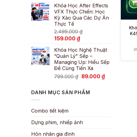
Khóa Học After Effects
là:
tại
VFX Thực Chiến: Học
600.000 ₫.
là:
Kỹ Xảo Qua Các Dự Án
89.000 ₫.
Thực Tế
Khó
2.499.000
₫
K4
Giá
Giá
159.000
₫
gốc
hiện
Khóa Học Nghệ Thuật
2
là:
tại
“Quản Lý” Sếp –
2.499.000 ₫.
là:
Managing Up: Hiểu Sếp
159.000 ₫.
Để Cùng Tiến Xa
Giá
Giá
89.000
₫
799.000
₫
gốc
hiện
là:
tại
DANH MỤC SẢN PHẨM
799.000 ₫.
là:
89.000 ₫.
Combo tiết kiệm
Dựng phim, nhiếp ảnh
Hôn nhân gia đình