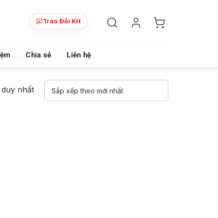
Trao Đổi KH
ày!
Chia sẻ khoá học giá rẻ cho những ai hạn hẹp v
iệm
Chia sẻ
Liên hệ
ả duy nhất