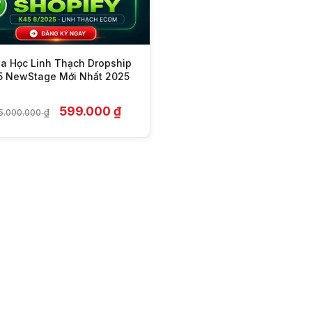
a Học Linh Thạch Dropship
5 NewStage Mới Nhất 2025
Giá
Giá
599.000
₫
5.000.000
₫
gốc
hiện
là:
tại
25.000.000 ₫.
là:
599.000 ₫.