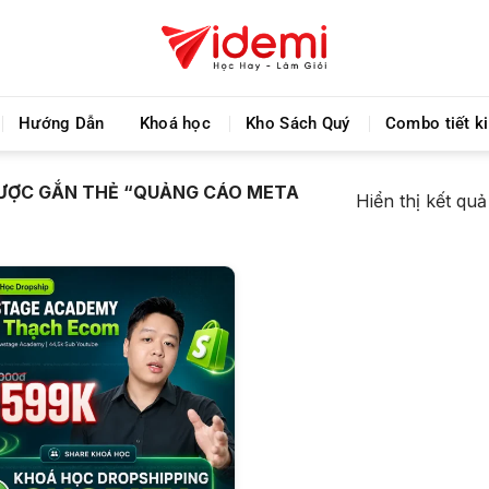
Videmi giúp bạn học tiết kiệm và tiến bộ hơn mỗi ng
Hướng Dẫn
Khoá học
Kho Sách Quý
Combo tiết k
ƯỢC GẮN THẺ “QUẢNG CÁO META
Hiển thị kết qu
+