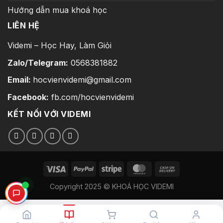
Hướng dẫn mua khoá học
LIÊN HỆ
Videmi – Học Hay, Làm Giỏi
Zalo/Telegram:
0568381882
Email:
hocvienvidemi@gmail.com
Facebook:
fb.com/hocvienvidemi
KẾT NỐI VỚI VIDEMI
Copyright 2025 © KHOÁ HỌC VIDEMI