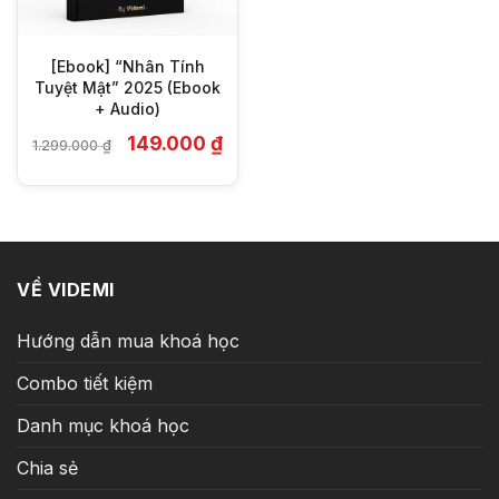
[Ebook] “Nhân Tính
Tuyệt Mật” 2025 (Ebook
+ Audio)
Giá
Giá
149.000
₫
1.299.000
₫
gốc
hiện
là:
tại
1.299.000 ₫.
là:
149.000 ₫.
VỀ VIDEMI
Hướng dẫn mua khoá học
Combo tiết kiệm
Danh mục khoá học
Chia sẻ