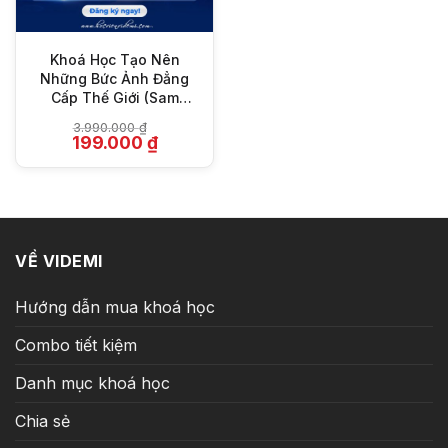
Khoá Học Tạo Nên
Những Bức Ảnh Đẳng
Cấp Thế Giới (Sam
Nguyễn)
3.990.000
₫
Giá
Giá
199.000
₫
gốc
hiện
là:
tại
3.990.000 ₫.
là:
199.000 ₫.
VỀ VIDEMI
Hướng dẫn mua khoá học
Combo tiết kiệm
Danh mục khoá học
Chia sẻ