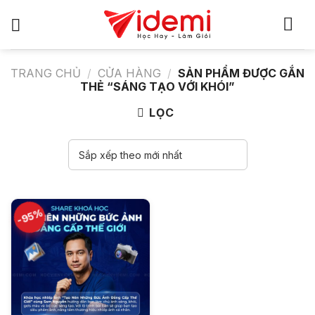
Bỏ
qua
nội
dung
TRANG CHỦ
/
CỬA HÀNG
/
SẢN PHẨM ĐƯỢC GẮN
THẺ “SÁNG TẠO VỚI KHÓI”
LỌC
-95%