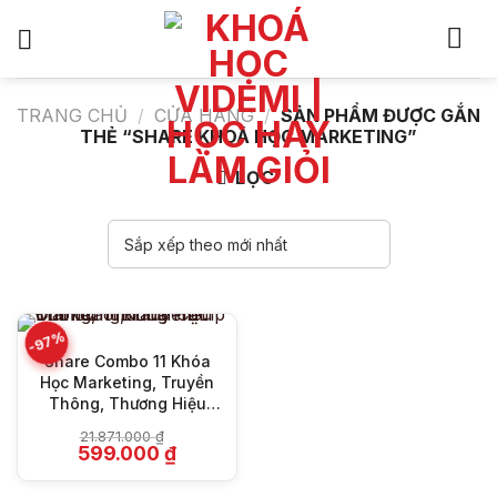
Bỏ
qua
nội
dung
TRANG CHỦ
/
CỬA HÀNG
/
SẢN PHẨM ĐƯỢC GẮN
THẺ “SHARE KHOÁ HỌC MARKETING”
LỌC
-97%
Share Combo 11 Khóa
Học Marketing, Truyền
Thông, Thương Hiệu
Đỉnh Cao Brand Camp
21.871.000
₫
Giá
Giá
599.000
₫
gốc
hiện
là:
tại