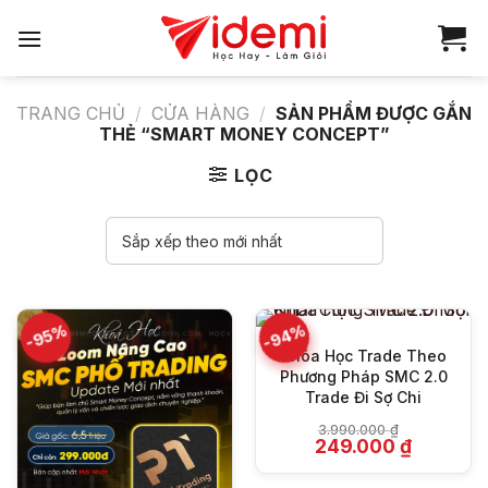
Bỏ
qua
nội
dung
TRANG CHỦ
/
CỬA HÀNG
/
SẢN PHẨM ĐƯỢC GẮN
THẺ “SMART MONEY CONCEPT”
LỌC
-94%
-95%
Khóa Học Trade Theo
Phương Pháp SMC 2.0
Trade Đi Sợ Chi
3.990.000
₫
Giá
Giá
249.000
₫
gốc
hiện
là:
tại