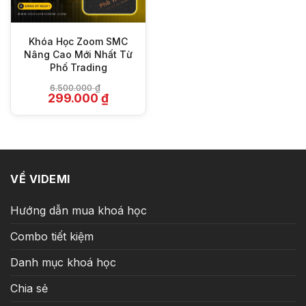
3.990.000 ₫.
là:
249.000 ₫
Khóa Học Zoom SMC
Nâng Cao Mới Nhất Từ
Phố Trading
6.500.000
₫
Giá
Giá
299.000
₫
gốc
hiện
là:
tại
6.500.000 ₫.
là:
299.000 ₫.
VỀ VIDEMI
Hướng dẫn mua khoá học
Combo tiết kiệm
Danh mục khoá học
Chia sẻ