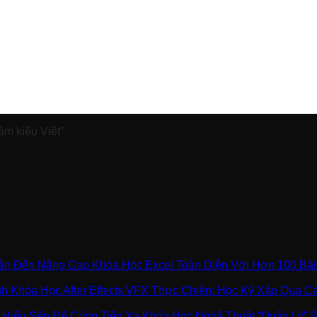
âm kiểu Việt”
Khóa Học Excel Toàn Diện Với Hơn 100 Bà
Khóa Học After Effects VFX Thực Chiến: Học Kỹ Xảo Qua 
Khóa Học Nghệ Thuật “Quản Lý” 