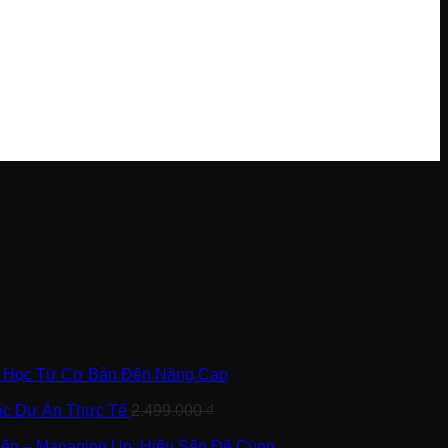
i Học Từ Cơ Bản Đến Nâng Cao
Các Dự Án Thực Tế
2.499.000
₫
Sếp – Managing Up: Hiểu Sếp Để Cùng