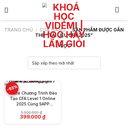
Bỏ
qua
nội
dung
TRANG CHỦ
/
CỬA HÀNG
/
SẢN PHẨM ĐƯỢC GẮN
THẺ “TÀI LIỆU CFA 2025”
LỌC
-93%
Share Chương Trình Đào
Tạo CFA Level 1 Online
2025 Cùng SAPP
Academy
5.500.000
₫
Giá
Giá
399.000
₫
gốc
hiện
là:
tại