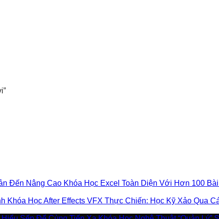
i”
Khóa Học Excel Toàn Diện Với Hơn 100 Bà
Khóa Học After Effects VFX Thực Chiến: Học Kỹ Xảo Qua 
Khóa Học Nghệ Thuật “Quản Lý” 