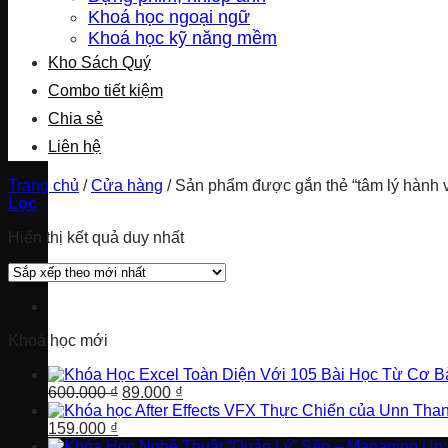
Khoá học ngoại ngữ
Khoá học kỹ năng mềm
Kho Sách Quý
Combo tiết kiệm
Chia sẻ
Liên hệ
Trang chủ
/
Cửa hàng
/
Sản phẩm được gắn thẻ “tâm lý hành v
Lọc
Hiển thị kết quả duy nhất
Khoá học mới
Giá
Giá
600.000
₫
89.000
₫
gốc
hiện
Giá
Giá
là:
tại
159.000
₫
gốc
hiện
600.000 ₫.
là: