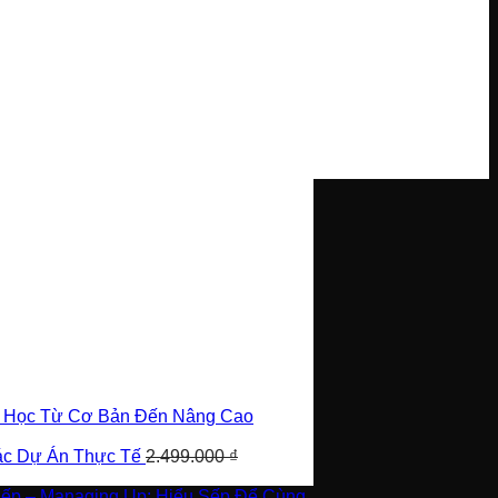
i Học Từ Cơ Bản Đến Nâng Cao
Các Dự Án Thực Tế
2.499.000
₫
Sếp – Managing Up: Hiểu Sếp Để Cùng