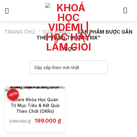
Bỏ
qua
nội
dung
TRANG CHỦ
/
CỬA HÀNG
/
SẢN PHẨM ĐƯỢC GẮN
THẺ “TĂNG TRƯỞNG 10X”
LỌC
-91%
Share Khóa Học Quản
Trị Mục Tiêu & Kết Quả
Then Chốt (OKRs)
Giá
Giá
199.000
₫
2.199.000
₫
gốc
hiện
là:
tại
2.199.000 ₫.
là: