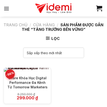
Bỏ
qua
nội
dung
TRANG CHỦ
/
CỬA HÀNG
/
SẢN PHẨM ĐƯỢC GẮN
THẺ “TĂNG TRƯỞNG BỀN VỮNG”
LỌC
-96%
Share Khóa Học Digital
Performance Đa Kênh
Từ Tomorrow Marketers
8.250.000
₫
Giá
Giá
299.000
₫
gốc
hiện
là:
tại