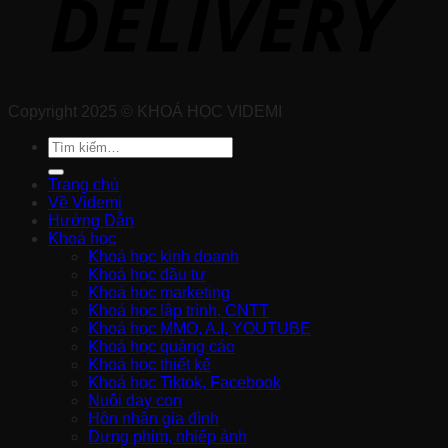
Copyright 2025 © KHOÁ HỌC VIDEMI
Tìm
kiếm:
Trang chủ
Về Videmi
Hướng Dẫn
Khoá học
Khoá học kinh doanh
Khoá học đầu tư
Khoá học marketing
Khoá học lập trình, CNTT
Khoá học MMO, A.I, YOUTUBE
Khoá học quảng cáo
Khoá học thiết kế
Khoá học Tiktok, Facebook
Nuôi dạy con
Hôn nhân gia đình
Dựng phim, nhiếp ảnh