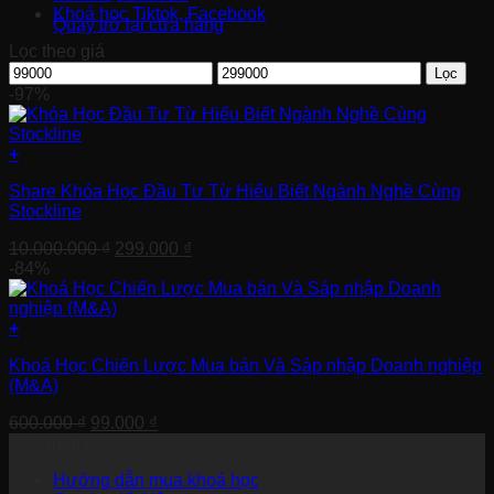
Khoá học Tiktok, Facebook
Quay trở lại cửa hàng
Lọc theo giá
Giá
Giá
Lọc
tối
tối
-97%
thiểu
đa
+
Share Khóa Học Đầu Tư Từ Hiểu Biết Ngành Nghề Cùng
Stockline
Giá
Giá
10.000.000
₫
299.000
₫
gốc
hiện
-84%
là:
tại
10.000.000 ₫.
là:
299.000 ₫.
+
Khoá Học Chiến Lược Mua bán Và Sáp nhập Doanh nghiệp
(M&A)
Giá
Giá
600.000
₫
99.000
₫
gốc
hiện
Về Videmi
là:
tại
Hướng dẫn mua khoá học
600.000 ₫.
là: