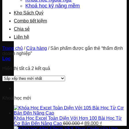
Khoá học kỹ năng mềm
Kho Sách Quý
Combo tiết kiệm
Chia sẻ
Liên hệ
Trang chủ
/
Cửa hàng
/
Sản phẩm được gắn thẻ “thẩm định
doanh nghiệp”
Lọc
Đã
Hiển thị tất cả 2 kết quả
sắp
xếp
theo
mới
nhất
Khoá học mới
Khóa Học Excel Toàn Diện Với Hơn 100 Bài Học Từ
Giá
Giá
Cơ Bản Đến Nâng Cao
600.000
₫
89.000
₫
gốc
hiện