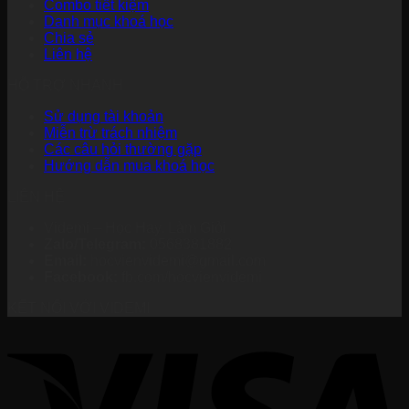
Combo tiết kiệm
99.000 ₫.
Danh mục khoá học
Chia sẻ
Liên hệ
HỖ TRỢ NHANH
Sử dụng tài khoản
Miễn trừ trách nhiệm
Các câu hỏi thường gặp
Hướng dẫn mua khoá học
LIÊN HỆ
Videmi – Học Hay, Làm Giỏi
Zalo/Telegram:
0568381882
Email:
hocvienvidemi@gmail.com
Facebook:
fb.com/hocvienvidemi
KẾT NỐI VỚI VIDEMI