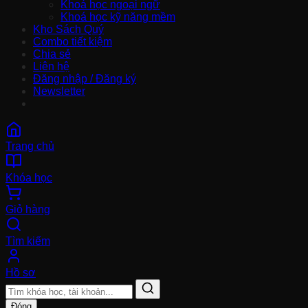
Khoá học ngoại ngữ
Khoá học kỹ năng mềm
Kho Sách Quý
Combo tiết kiệm
Chia sẻ
Liên hệ
Đăng nhập / Đăng ký
Newsletter
Trang chủ
Khóa học
Giỏ hàng
Tìm kiếm
Hồ sơ
Đóng