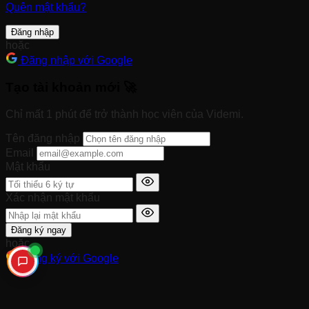
Quên mật khẩu?
Đăng nhập
hoặc
Đăng nhập với Google
Tạo tài khoản mới 🚀
Chỉ mất 1 phút để trở thành học viên của Videmi.
Tên đăng nhập
Email
Mật khẩu
Xác nhận mật khẩu
Đăng ký ngay
hoặc
Đăng ký với Google