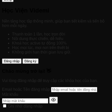
Học Viện Videmi
Nền tảng học tập thông minh, giúp bạn tiết kiệm và tiến bộ
hơn mỗi ngày.
Thanh toán 1 lần, học trọn đời
Nội dung thực chiến, dễ hiểu
Khoá học active tự động 100%
Học mọi lúc, mọi nơi trên thiết bị
Không giới hạn thời gian lưu giữ.
Đăng nhập
Đăng ký
Chào mừng trở lại! 👋
Vui lòng đăng nhập để truy cập các khóa học của bạn.
Email hoặc Tên đăng nhập
Mật khẩu
Ghi nhớ đăng nhập