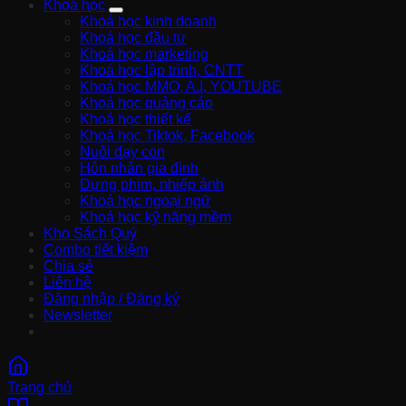
Khoá học
Khoá học kinh doanh
Khoá học đầu tư
Khoá học marketing
Khoá học lập trình, CNTT
Khoá học MMO, A.I, YOUTUBE
Khoá học quảng cáo
Khoá học thiết kế
Khoá học Tiktok, Facebook
Nuôi dạy con
Hôn nhân gia đình
Dựng phim, nhiếp ảnh
Khoá học ngoại ngữ
Khoá học kỹ năng mềm
Kho Sách Quý
Combo tiết kiệm
Chia sẻ
Liên hệ
Đăng nhập / Đăng ký
Newsletter
Trang chủ