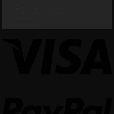
Videmi – Học Hay, Làm Giỏi
Zalo/Telegram:
0568381882
Email:
hocvienvidemi@gmail.com
Facebook:
fb.com/hocvienvidemi
KẾT NỐI VỚI VIDEMI