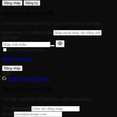
Đăng nhập
Đăng ký
Chào mừng trở lại! 👋
Vui lòng đăng nhập để truy cập các khóa học của bạn.
Email hoặc Tên đăng nhập
Mật khẩu
Ghi nhớ đăng nhập
Quên mật khẩu?
Đăng nhập
hoặc
Đăng nhập với Google
Tạo tài khoản mới 🚀
Chỉ mất 1 phút để trở thành học viên của Videmi.
Tên đăng nhập
Email