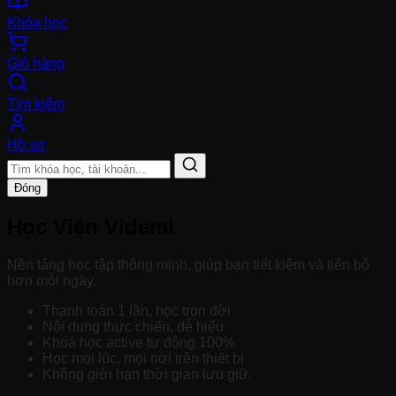
Khóa học
Giỏ hàng
Tìm kiếm
Hồ sơ
Đóng
Học Viện Videmi
Nền tảng học tập thông minh, giúp bạn tiết kiệm và tiến bộ
hơn mỗi ngày.
Thanh toán 1 lần, học trọn đời
Nội dung thực chiến, dễ hiểu
Khoá học active tự động 100%
Học mọi lúc, mọi nơi trên thiết bị
Không giới hạn thời gian lưu giữ.