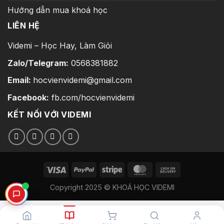
Hướng dẫn mua khoá học
LIÊN HỆ
Videmi – Học Hay, Làm Giỏi
Zalo/Telegram:
0568381882
Email:
hocvienvidemi@gmail.com
Facebook:
fb.com/hocvienvidemi
KẾT NỐI VỚI VIDEMI
Copyright 2025 © KHOÁ HỌC VIDEMI