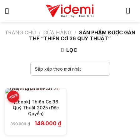
Bỏ
qua
nội
dung
TRANG CHỦ
/
CỬA HÀNG
/
SẢN PHẨM ĐƯỢC GẮN
THẺ “THIÊN CƠ 36 QUỶ THUẬT”
LỌC
-63%
[Ebook] Thiên Cơ 36
Quỷ Thuật 2025 (Độc
Quyền)
Giá
Giá
149.000
₫
399.000
₫
gốc
hiện
là:
tại
399.000 ₫.
là: