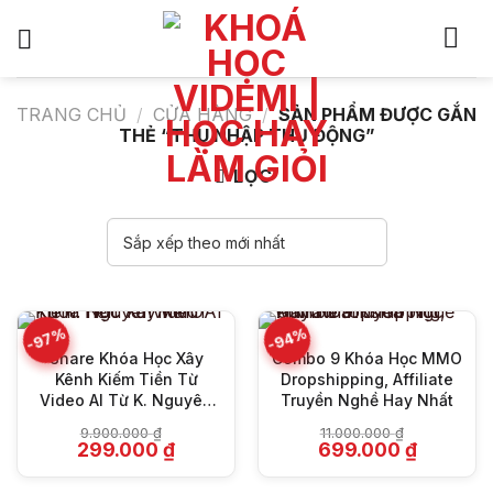
Bỏ
qua
nội
dung
TRANG CHỦ
/
CỬA HÀNG
/
SẢN PHẨM ĐƯỢC GẮN
THẺ “THU NHẬP THỤ ĐỘNG”
LỌC
-97%
-94%
Share Khóa Học Xây
Combo 9 Khóa Học MMO
Kênh Kiếm Tiền Từ
Dropshipping, Affiliate
Video AI Từ K. Nguyên
Truyền Nghề Hay Nhất
MMO
9.900.000
₫
11.000.000
₫
Giá
Giá
Giá
Giá
299.000
₫
699.000
₫
gốc
hiện
gốc
hiện
là:
tại
là:
tại