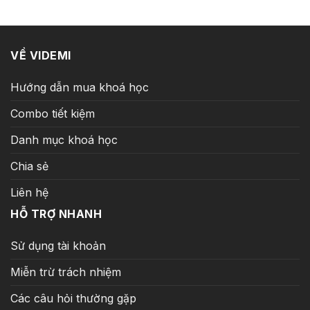
9.900.000 ₫.
là:
11.000.000 ₫.
là:
299.000 ₫.
699.000 ₫
VỀ VIDEMI
Hướng dẫn mua khoá học
Combo tiết kiệm
Danh mục khoá học
Chia sẻ
Liên hệ
HỖ TRỢ NHANH
Sử dụng tài khoản
Miễn trừ trách nhiệm
Các câu hỏi thường gặp