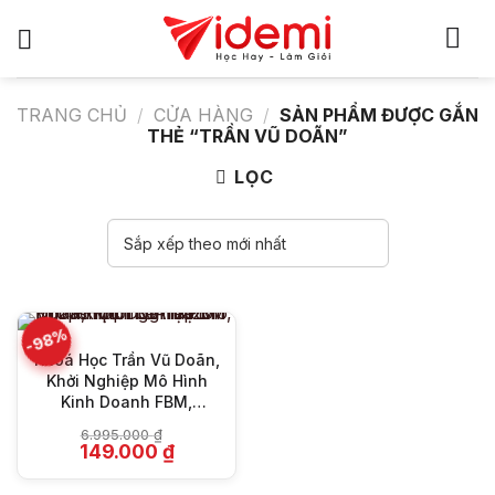
Bỏ
qua
nội
dung
TRANG CHỦ
/
CỬA HÀNG
/
SẢN PHẨM ĐƯỢC GẮN
THẺ “TRẦN VŨ DOÃN”
LỌC
-98%
Khoá Học Trần Vũ Doãn,
Khởi Nghiệp Mô Hình
Kinh Doanh FBM,
Dropshipping Amazon
6.995.000
₫
Với Số Vốn 30 Triệu
Giá
Giá
149.000
₫
gốc
hiện
là:
tại