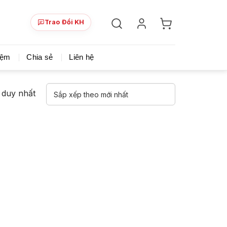
Trao Đổi KH
ày!
Chia sẻ khoá học giá rẻ cho những ai hạn hẹp v
iệm
Chia sẻ
Liên hệ
ả duy nhất