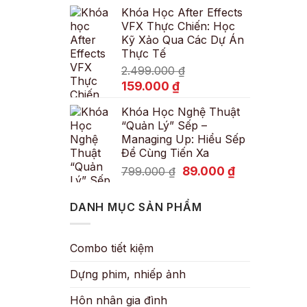
Khóa Học After Effects
là:
tại
VFX Thực Chiến: Học
600.000 ₫.
là:
Kỹ Xảo Qua Các Dự Án
89.000 ₫.
Thực Tế
2.499.000
₫
Giá
Giá
159.000
₫
gốc
hiện
Khóa Học Nghệ Thuật
là:
tại
“Quản Lý” Sếp –
2.499.000 ₫.
là:
Managing Up: Hiểu Sếp
159.000 ₫.
Để Cùng Tiến Xa
Giá
Giá
89.000
₫
799.000
₫
gốc
hiện
là:
tại
DANH MỤC SẢN PHẨM
799.000 ₫.
là:
89.000 ₫.
Combo tiết kiệm
Dựng phim, nhiếp ảnh
Hôn nhân gia đình