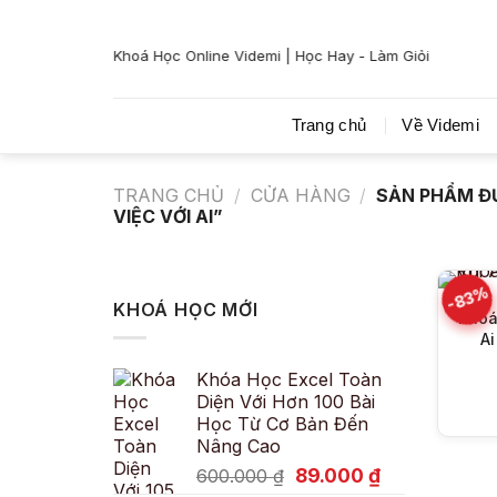
Bỏ
qua
Khoá Học Online Videmi | Học Hay - Làm Giỏi
nội
dung
Trang chủ
Về Videmi
TRANG CHỦ
/
CỬA HÀNG
/
SẢN PHẨM Đ
VIỆC VỚI AI”
-83%
KHOÁ HỌC MỚI
Khoá
Khóa Học Excel Toàn
Diện Với Hơn 100 Bài
Học Từ Cơ Bản Đến
Nâng Cao
Giá
Giá
89.000
₫
600.000
₫
gốc
hiện