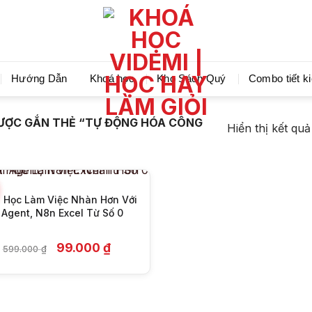
Videmi giúp bạn học tiết kiệm và tiến bộ hơn mỗi ng
Hướng Dẫn
Khoá học
Kho Sách Quý
Combo tiết k
+
ƯỢC GẮN THẺ “TỰ ĐỘNG HÓA CÔNG
Hiển thị kết qu
 Học Làm Việc Nhàn Hơn Với
Ai Agent, N8n Excel Từ Số 0
Giá
Giá
99.000
₫
599.000
₫
gốc
hiện
là:
tại
599.000 ₫.
là:
99.000 ₫.