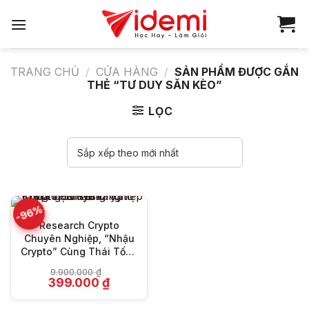
Bỏ
qua
nội
dung
TRANG CHỦ
/
CỬA HÀNG
/
SẢN PHẨM ĐƯỢC GẮN
THẺ “TƯ DUY SĂN KÈO”
LỌC
-96%
Research Crypto
Chuyên Nghiệp, “Nhậu
Crypto” Cùng Thái Tống
Trường
9.900.000
₫
Giá
Giá
399.000
₫
gốc
hiện
là:
tại