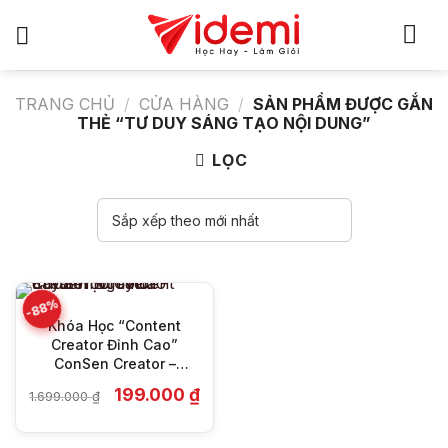
Bỏ
qua
nội
dung
TRANG CHỦ
/
CỬA HÀNG
/
SẢN PHẨM ĐƯỢC GẮN
THẺ “TƯ DUY SÁNG TẠO NỘI DUNG”
LỌC
-88%
Khóa Học “Content
Creator Đỉnh Cao”
ConSen Creator –
Jayden Nguyen
Giá
Giá
199.000
₫
1.699.000
₫
gốc
hiện
là:
tại
1.699.000 ₫.
là: