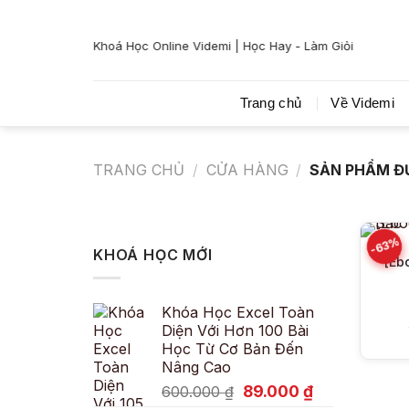
Bỏ
qua
Khoá Học Online Videmi | Học Hay - Làm Giỏi
nội
dung
Trang chủ
Về Videmi
TRANG CHỦ
/
CỬA HÀNG
/
SẢN PHẨM ĐƯ
-63%
KHOÁ HỌC MỚI
[Eb
Khóa Học Excel Toàn
Diện Với Hơn 100 Bài
Học Từ Cơ Bản Đến
Nâng Cao
Giá
Giá
89.000
₫
600.000
₫
gốc
hiện