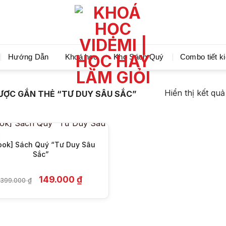
Videmi giúp bạn học tiết kiệm và tiến bộ hơn mỗi ng
Hướng Dẫn
Khoá học
Kho Sách Quý
Combo tiết k
+
Hiển thị kết qu
ỢC GẮN THẺ “TƯ DUY SÂU SẮC”
ook] Sách Quý “Tư Duy Sâu
Sắc”
Giá
Giá
149.000
₫
399.000
₫
gốc
hiện
là:
tại
399.000 ₫.
là:
149.000 ₫.