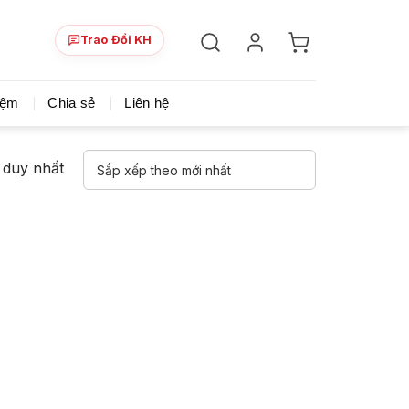
Trao Đổi KH
ày!
Chia sẻ khoá học giá rẻ cho những ai hạn hẹp v
iệm
Chia sẻ
Liên hệ
ả duy nhất