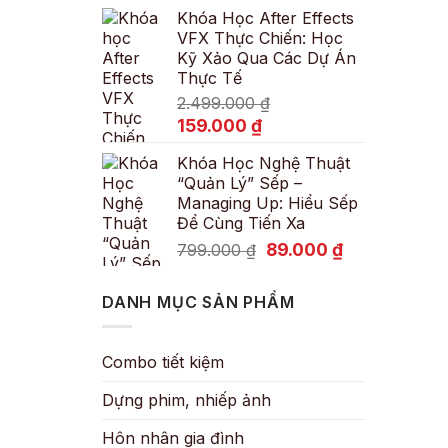
Khóa Học After Effects
là:
tại
VFX Thực Chiến: Học
600.000 ₫.
là:
Kỹ Xảo Qua Các Dự Án
89.000 ₫.
Thực Tế
2.499.000
₫
Giá
Giá
159.000
₫
gốc
hiện
Khóa Học Nghệ Thuật
là:
tại
“Quản Lý” Sếp –
2.499.000 ₫.
là:
Managing Up: Hiểu Sếp
159.000 ₫.
Để Cùng Tiến Xa
Giá
Giá
89.000
₫
799.000
₫
gốc
hiện
là:
tại
DANH MỤC SẢN PHẨM
799.000 ₫.
là:
89.000 ₫.
Combo tiết kiệm
Dựng phim, nhiếp ảnh
Hôn nhân gia đình