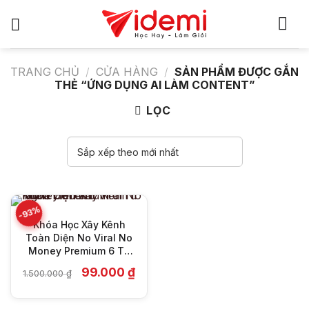
Bỏ
qua
nội
dung
TRANG CHỦ
/
CỬA HÀNG
/
SẢN PHẨM ĐƯỢC GẮN
THẺ “ỨNG DỤNG AI LÀM CONTENT”
LỌC
-93%
Khóa Học Xây Kênh
Toàn Diện No Viral No
Money Premium 6 Từ
Nghề Content
Giá
Giá
99.000
₫
1.500.000
₫
gốc
hiện
là:
tại
1.500.000 ₫.
là: