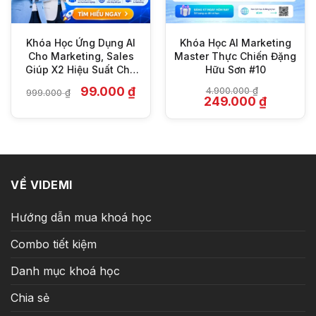
Khóa Học Ứng Dụng AI
Khóa Học AI Marketing
Cho Marketing, Sales
Master Thực Chiến Đặng
Giúp X2 Hiệu Suất Cho
Hữu Sơn #10
Doanh Nghiệp
Giá
Giá
99.000
₫
4.900.000
₫
999.000
₫
gốc
hiện
Giá
Giá
249.000
₫
là:
tại
gốc
hiện
999.000 ₫.
là:
là:
tại
99.000 ₫.
4.900.000 ₫.
là:
249.000 ₫
VỀ VIDEMI
Hướng dẫn mua khoá học
Combo tiết kiệm
Danh mục khoá học
Chia sẻ