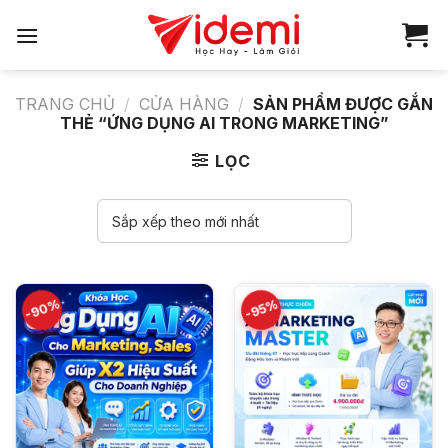
Bỏ
qua
nội
dung
TRANG CHỦ
/
CỬA HÀNG
/
SẢN PHẨM ĐƯỢC GẮN
THẺ “ỨNG DỤNG AI TRONG MARKETING”
LỌC
-90%
-95%