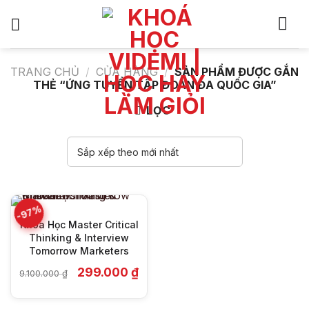
Bỏ
qua
nội
dung
TRANG CHỦ
/
CỬA HÀNG
/
SẢN PHẨM ĐƯỢC GẮN
THẺ “ỨNG TUYỂN TẬP ĐOÀN ĐA QUỐC GIA”
LỌC
-97%
Khóa Học Master Critical
Thinking & Interview
Tomorrow Marketers
Giá
Giá
299.000
₫
9.100.000
₫
gốc
hiện
là:
tại
9.100.000 ₫.
là: