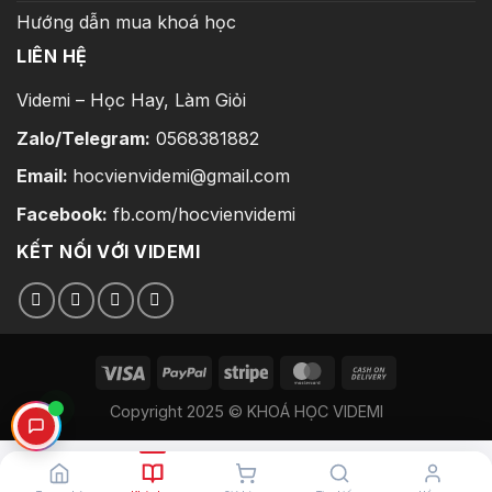
Hướng dẫn mua khoá học
LIÊN HỆ
Videmi – Học Hay, Làm Giỏi
Zalo/Telegram:
0568381882
Email:
hocvienvidemi@gmail.com
Facebook:
fb.com/hocvienvidemi
KẾT NỐI VỚI VIDEMI
Copyright 2025 © KHOÁ HỌC VIDEMI