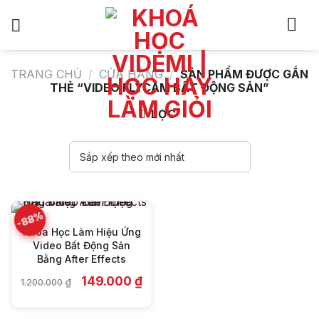
Bỏ
qua
nội
dung
TRANG CHỦ
/
CỬA HÀNG
/
SẢN PHẨM ĐƯỢC GẮN
THẺ “VIDEO FLYCAM BẤT ĐỘNG SẢN”
LỌC
-88%
Khóa Học Làm Hiệu Ứng
Video Bất Động Sản
Bằng After Effects
Giá
Giá
149.000
₫
1.200.000
₫
gốc
hiện
là:
tại
1.200.000 ₫.
là: