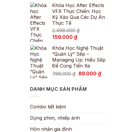
Khóa Học After Effects
là:
tại
VFX Thực Chiến: Học
600.000 ₫.
là:
Kỹ Xảo Qua Các Dự Án
89.000 ₫.
Thực Tế
2.499.000
₫
Giá
Giá
159.000
₫
gốc
hiện
Khóa Học Nghệ Thuật
là:
tại
“Quản Lý” Sếp –
2.499.000 ₫.
là:
Managing Up: Hiểu Sếp
159.000 ₫.
Để Cùng Tiến Xa
Giá
Giá
89.000
₫
799.000
₫
gốc
hiện
là:
tại
DANH MỤC SẢN PHẨM
799.000 ₫.
là:
89.000 ₫.
Combo tiết kiệm
Dựng phim, nhiếp ảnh
Hôn nhân gia đình