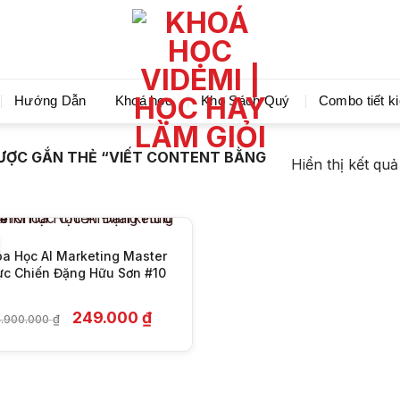
Videmi giúp bạn học tiết kiệm và tiến bộ hơn mỗi ng
Hướng Dẫn
Khoá học
Kho Sách Quý
Combo tiết k
+
ƯỢC GẮN THẺ “VIẾT CONTENT BẰNG
Hiển thị kết qu
a Học AI Marketing Master
c Chiến Đặng Hữu Sơn #10
Giá
Giá
249.000
₫
.900.000
₫
gốc
hiện
là:
tại
4.900.000 ₫.
là:
249.000 ₫.