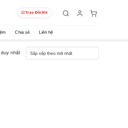
Trao Đổi KH
ày!
Chia sẻ khoá học giá rẻ cho những ai hạn hẹp v
iệm
Chia sẻ
Liên hệ
ả duy nhất