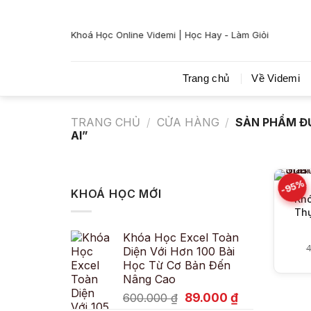
Bỏ
qua
Khoá Học Online Videmi | Học Hay - Làm Giỏi
nội
dung
Trang chủ
Về Videmi
TRANG CHỦ
/
CỬA HÀNG
/
SẢN PHẨM Đ
AI”
-95%
KHOÁ HỌC MỚI
Khó
Thự
Khóa Học Excel Toàn
4
Diện Với Hơn 100 Bài
Học Từ Cơ Bản Đến
Nâng Cao
Giá
Giá
89.000
₫
600.000
₫
gốc
hiện