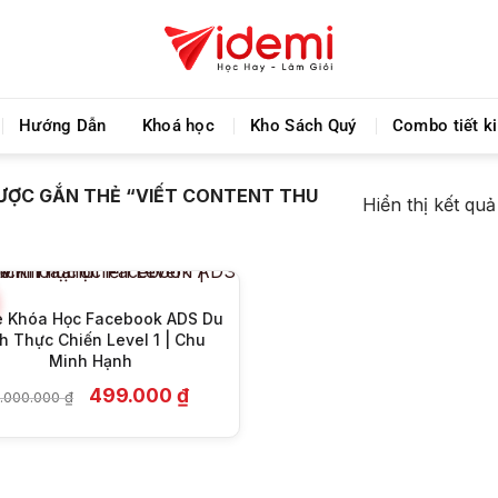
Chia sẻ khoá học giá rẻ cho những ai hạn hẹp về tà
Hướng Dẫn
Khoá học
Kho Sách Quý
Combo tiết k
+
ỢC GẮN THẺ “VIẾT CONTENT THU
Hiển thị kết qu
e Khóa Học Facebook ADS Du
h Thực Chiến Level 1 | Chu
Minh Hạnh
Giá
Giá
499.000
₫
.000.000
₫
gốc
hiện
là:
tại
6.000.000 ₫.
là:
499.000 ₫.