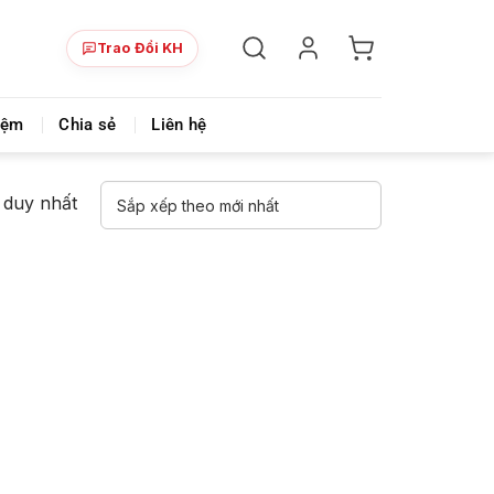
Trao Đổi KH
i chính
Videmi là nơi chia sẻ khóa học đa lĩnh vực & siêu 
iệm
Chia sẻ
Liên hệ
ả duy nhất