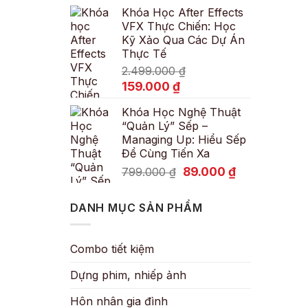
Khóa Học After Effects
là:
tại
VFX Thực Chiến: Học
600.000 ₫.
là:
Kỹ Xảo Qua Các Dự Án
89.000 ₫.
Thực Tế
2.499.000
₫
Giá
Giá
159.000
₫
gốc
hiện
Khóa Học Nghệ Thuật
là:
tại
“Quản Lý” Sếp –
2.499.000 ₫.
là:
Managing Up: Hiểu Sếp
159.000 ₫.
Để Cùng Tiến Xa
Giá
Giá
89.000
₫
799.000
₫
gốc
hiện
là:
tại
DANH MỤC SẢN PHẨM
799.000 ₫.
là:
89.000 ₫.
Combo tiết kiệm
Dựng phim, nhiếp ảnh
Hôn nhân gia đình