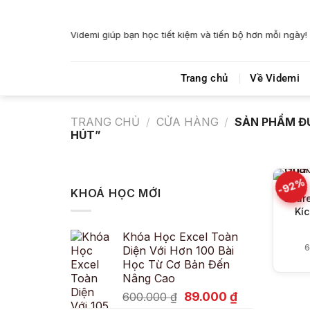
Bỏ
qua
Videmi giúp bạn học tiết kiệm và tiến bộ hơn mỗi ngày!
nội
dung
Trang chủ
Về Videmi
TRANG CHỦ
/
CỬA HÀNG
/
SẢN PHẨM ĐƯ
HÚT”
-92%
KHOÁ HỌC MỚI
Shar
Kíc
Khóa Học Excel Toàn
6
Diện Với Hơn 100 Bài
Học Từ Cơ Bản Đến
Nâng Cao
Giá
Giá
89.000
₫
600.000
₫
gốc
hiện