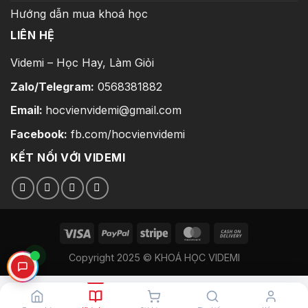
Hướng dẫn mua khoá học
LIÊN HỆ
Videmi – Học Hay, Làm Giỏi
Zalo/Telegram:
0568381882
Email:
hocvienvidemi@gmail.com
Facebook:
fb.com/hocvienvidemi
KẾT NỐI VỚI VIDEMI
Copyright 2025 © KHOÁ HỌC VIDEMI