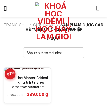
Bỏ
qua
nội
dung
TRANG CHỦ
/
CỬA HÀNG
/
SẢN PHẨM ĐƯỢC GẮN
THẺ “VIẾT CV CHUYÊN NGHIỆP”
LỌC
-97%
Khóa Học Master Critical
Thinking & Interview
Tomorrow Marketers
Giá
Giá
299.000
₫
9.100.000
₫
gốc
hiện
là:
tại
9.100.000 ₫.
là: