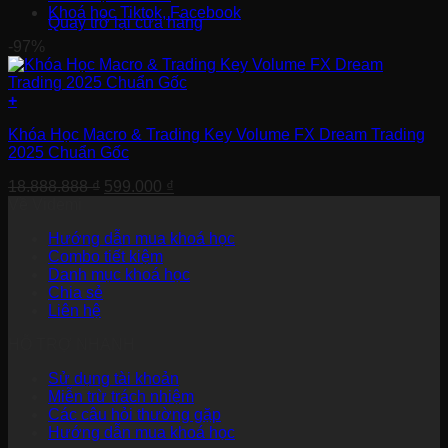
Khoá học Tiktok, Facebook
Quay trở lại cửa hàng
-97%
+
Khóa Học Macro & Trading Key Volume FX Dream Trading
2025 Chuẩn Gốc
Giá
Giá
18.888.888
₫
599.000
₫
gốc
hiện
Về Videmi
là:
tại
Hướng dẫn mua khoá học
18.888.888 ₫.
là:
Combo tiết kiệm
599.000 ₫.
Danh mục khoá học
Chia sẻ
Liên hệ
HỖ TRỢ NHANH
Sử dụng tài khoản
Miễn trừ trách nhiệm
Các câu hỏi thường gặp
Hướng dẫn mua khoá học