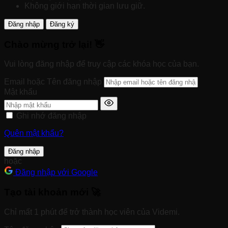
Không giới hạn thời gian lưu giữ.
Đăng nhập
Đăng ký
Chào mừng trở lại! 👋
Vui lòng đăng nhập để truy cập các khóa học của bạn.
Email hoặc Tên đăng nhập
Mật khẩu
Ghi nhớ đăng nhập
Quên mật khẩu?
Đăng nhập
hoặc
Đăng nhập với Google
Tạo tài khoản mới 🚀
Chỉ mất 1 phút để trở thành học viên của Videmi.