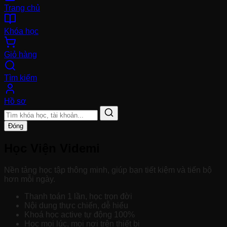
Trang chủ
Khóa học
Giỏ hàng
Tìm kiếm
Hồ sơ
Đóng
Học Viện Videmi
Nền tảng học tập thông minh, giúp bạn tiết kiệm và tiến bộ
hơn mỗi ngày.
Thanh toán 1 lần, học trọn đời
Nội dung thực chiến, dễ hiểu
Khoá học active tự động 100%
Học mọi lúc, mọi nơi trên thiết bị