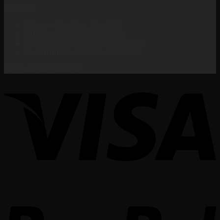
LIÊN HỆ
Videmi – Học Hay, Làm Giỏi
Zalo/Telegram:
0568381882
Email:
hocvienvidemi@gmail.com
Facebook:
fb.com/hocvienvidemi
KẾT NỐI VỚI VIDEMI