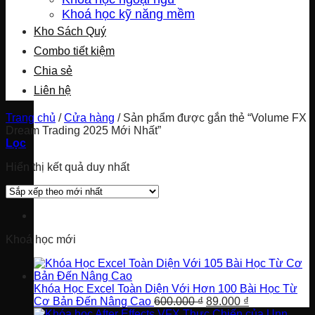
Khoá học kỹ năng mềm
Kho Sách Quý
Combo tiết kiệm
Chia sẻ
Liên hệ
Trang chủ
/
Cửa hàng
/
Sản phẩm được gắn thẻ “Volume FX
Dream Trading 2025 Mới Nhất”
Lọc
Hiển thị kết quả duy nhất
Khoá học mới
Khóa Học Excel Toàn Diện Với Hơn 100 Bài Học Từ
Giá
Giá
Cơ Bản Đến Nâng Cao
600.000
₫
89.000
₫
gốc
hiện