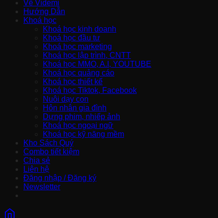
Về Videmi
Hướng Dẫn
Khoá học
Khoá học kinh doanh
Khoá học đầu tư
Khoá học marketing
Khoá học lập trình, CNTT
Khoá học MMO, A.I, YOUTUBE
Khoá học quảng cáo
Khoá học thiết kế
Khoá học Tiktok, Facebook
Nuôi dạy con
Hôn nhân gia đình
Dựng phim, nhiếp ảnh
Khoá học ngoại ngữ
Khoá học kỹ năng mềm
Kho Sách Quý
Combo tiết kiệm
Chia sẻ
Liên hệ
Đăng nhập / Đăng ký
Newsletter