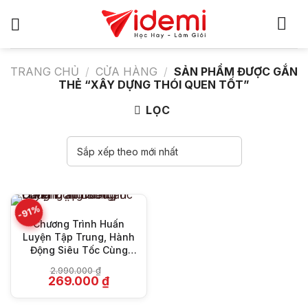
Bỏ
qua
nội
dung
TRANG CHỦ
/
CỬA HÀNG
/
SẢN PHẨM ĐƯỢC GẮN
THẺ “XÂY DỰNG THÓI QUEN TỐT”
LỌC
-91%
Chương Trình Huấn
Luyện Tập Trung, Hành
Động Siêu Tốc Cùng
Trần Dương
2.990.000
₫
Giá
Giá
269.000
₫
gốc
hiện
là:
tại