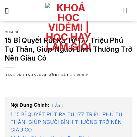
Bỏ
qua
nội
dung
CHIA SẺ
15 Bí Quyết Rút Ra Từ 177 Triệu Phú
Tự Thân, Giúp Người Bình Thường Trở
Nên Giàu Có
ĐĂNG VÀO
17/07/2024
BỞI
KHOÁ HỌC VIDEMI
Nội Dung Chính:
Ẩn
1
15 BÍ QUYẾT RÚT RA TỪ 177 TRIỆU PHÚ TỰ
THÂN, GIÚP NGƯỜI BÌNH THƯỜNG TRỞ NÊN
GIÀU CÓ