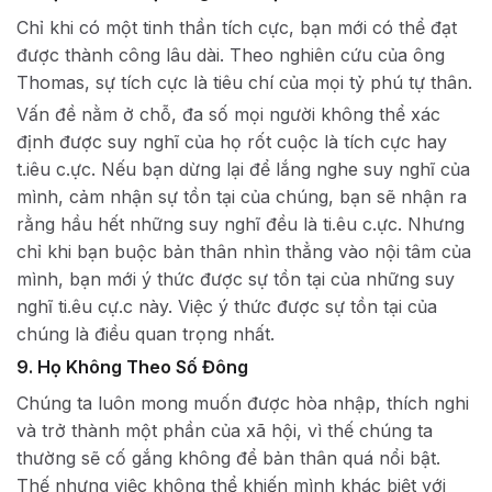
Chỉ khi có một tinh thần tích cực, bạn mới có thể đạt
được thành công lâu dài. Theo nghiên cứu của ông
Thomas, sự tích cực là tiêu chí của mọi tỷ phú tự thân.
Vấn đề nằm ở chỗ, đa số mọi người không thể xác
định được suy nghĩ của họ rốt cuộc là tích cực hay
t.iêu c.ực. Nếu bạn dừng lại để lắng nghe suy nghĩ của
mình, cảm nhận sự tồn tại của chúng, bạn sẽ nhận ra
rằng hầu hết những suy nghĩ đều là ti.êu c.ực. Nhưng
chỉ khi bạn buộc bản thân nhìn thẳng vào nội tâm của
mình, bạn mới ý thức được sự tồn tại của những suy
nghĩ ti.êu cự.c này. Việc ý thức được sự tồn tại của
chúng là điều quan trọng nhất.
9. Họ Không Theo Số Đông
Chúng ta luôn mong muốn được hòa nhập, thích nghi
và trở thành một phần của xã hội, vì thế chúng ta
thường sẽ cố gắng không để bản thân quá nổi bật.
Thế nhưng việc không thể khiến mình khác biệt với