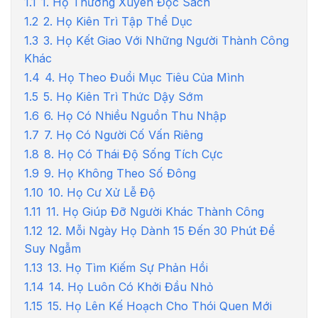
1.1
1. Họ Thường Xuyên Đọc Sách
1.2
2. Họ Kiên Trì Tập Thể Dục
1.3
3. Họ Kết Giao Với Những Người Thành Công
Khác
1.4
4. Họ Theo Đuổi Mục Tiêu Của Mình
1.5
5. Họ Kiên Trì Thức Dậy Sớm
1.6
6. Họ Có Nhiều Nguồn Thu Nhập
1.7
7. Họ Có Người Cố Vấn Riêng
1.8
8. Họ Có Thái Độ Sống Tích Cực
1.9
9. Họ Không Theo Số Đông
1.10
10. Họ Cư Xử Lễ Độ
1.11
11. Họ Giúp Đỡ Người Khác Thành Công
1.12
12. Mỗi Ngày Họ Dành 15 Đến 30 Phút Để
Suy Ngẫm
1.13
13. Họ Tìm Kiếm Sự Phản Hồi
1.14
14. Họ Luôn Có Khởi Đầu Nhỏ
1.15
15. Họ Lên Kế Hoạch Cho Thói Quen Mới