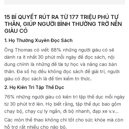
15 BÍ QUYẾT RÚT RA TỪ 177 TRIỆU PHÚ TỰ
THÂN, GIÚP NGƯỜI BÌNH THƯỜNG TRỞ NÊN
GIÀU CÓ
1. Họ Thường Xuyên Đọc Sách
Ông Thomas có viết: 88% những người giàu có sẽ
dành ra ít nhất 30 phút mỗi ngày để đọc sách, nội
dung chính là những đề tài tự học và nâng cao bản
thân. Đa số họ đều không đọc sách để giải trí, người
giàu có đọc sách là để tìm kiếm tri thức.
2. Họ Kiên Trì Tập Thể Dục
76% những người giàu có kiên trì tập thể dục mỗi ngày
từ 30 phút trở lên. Họ biết rằng, tập thể dục bao gồm
chạy bộ, chạy cự ly ngắn, đi bộ nhanh, đạp xe v.v…
Các môn thể thao không chỉ tốt cho sức khỏe mà còn
hỗ trợ rất nhiều cho não bộ.