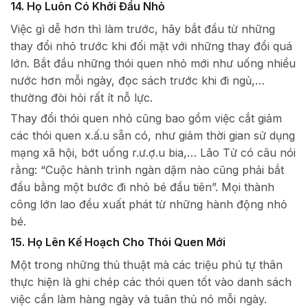
14. Họ Luôn Có Khởi Đầu Nhỏ
Việc gì dễ hơn thì làm trước, hãy bắt đầu từ những
thay đổi nhỏ trước khi đối mặt với những thay đổi quá
lớn. Bắt đầu những thói quen nhỏ mới như uống nhiều
nước hơn mỗi ngày, đọc sách trước khi đi ngủ,…
thường đòi hỏi rất ít nỗ lực.
Thay đổi thói quen nhỏ cũng bao gồm việc cắt giảm
các thói quen x.ấ.u sẵn có, như giảm thời gian sử dụng
mạng xã hội, bớt uống r.ư.ợ.u bia,… Lão Tử có câu nói
rằng: “Cuộc hành trình ngàn dặm nào cũng phải bắt
đầu bằng một bước đi nhỏ bé đầu tiên”. Mọi thành
công lớn lao đều xuất phát từ những hành động nhỏ
bé.
15. Họ Lên Kế Hoạch Cho Thói Quen Mới
Một trong những thủ thuật mà các triệu phú tự thân
thực hiện là ghi chép các thói quen tốt vào danh sách
việc cần làm hàng ngày và tuân thủ nó mỗi ngày.