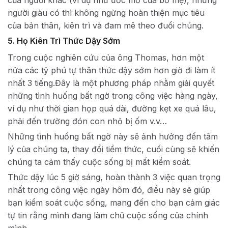
của người khác (ví dụ như ước mơ của bố mẹ), những
người giàu có thì không ngừng hoàn thiện mục tiêu
của bản thân, kiên trì và đam mê theo đuổi chúng.
5. Họ Kiên Trì Thức Dậy Sớm
Trong cuộc nghiên cứu của ông Thomas, hơn một
nửa các tỷ phú tự thân thức dậy sớm hơn giờ đi làm ít
nhất 3 tiếng.Đây là một phương pháp nhằm giải quyết
những tình huống bất ngờ trong công việc hàng ngày,
ví dụ như thời gian họp quá dài, đường kẹt xe quá lâu,
phải đến trường đón con nhỏ bị ốm v.v…
Những tình huống bất ngờ này sẽ ảnh hưởng đến tâm
lý của chúng ta, thay đổi tiềm thức, cuối cùng sẽ khiến
chúng ta cảm thấy cuộc sống bị mất kiểm soát.
Thức dậy lúc 5 giờ sáng, hoàn thành 3 việc quan trọng
nhất trong công việc ngày hôm đó, điều này sẽ giúp
bạn kiểm soát cuộc sống, mang đến cho bạn cảm giác
tự tin rằng mình đang làm chủ cuộc sống của chính
mình.