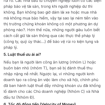
rủi ro. Các nhà đầu tư chuyên nghiệp luôn có các biện
pháp bảo vệ tài sản, trong khi người nghiệp dư thì
không. Bạn không bao giờ dám lái xe hoặc mua nhà
mà không mua bảo hiểm, vậy tại sao lại ném tiền vào
thị trường chứng khoán không có một phương án dự
phòng nào?. Hơn thế nữa, những người giàu luôn biết
cách cất giữ tài sản thông qua các thực thể pháp lý
(công ty, quỹ ủy thác…) để bảo vệ rủi ro kiện tụng và
pháp lý.
5. Luật thuế ưu ái ai?
Nếu bạn là người làm công ăn lương (nhóm L) hoặc
buôn bán nhỏ (nhóm T), bạn sẽ bị đánh thuế thu
nhập nặng nề nhất. Ngược lại, vì những người kinh
doanh tạo ra công ăn việc làm cho xã hội, chính phủ
đã ban hành luật thuế đầy những khoản ưu đãi khổng
lồ dành cho các Chủ doanh nghiệp (Nhóm C) và Nhà
đầu tư (Nhóm Đ).
6. Tốc độ đồng tiền (Velocity of Money)