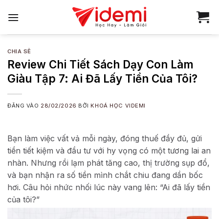
Bỏ
qua
nội
dung
CHIA SẺ
Review Chi Tiết Sách Dạy Con Làm
Giàu Tập 7: Ai Đã Lấy Tiền Của Tôi?
ĐĂNG VÀO
28/02/2026
BỞI
KHOÁ HỌC VIDEMI
Bạn làm việc vất vả mỗi ngày, đóng thuế đầy đủ, gửi
tiền tiết kiệm và đầu tư với hy vọng có một tương lai an
nhàn. Nhưng rồi lạm phát tăng cao, thị trường sụp đổ,
và bạn nhận ra số tiền mình chắt chiu đang dần bốc
hơi. Câu hỏi nhức nhối lúc này vang lên: “Ai đã lấy tiền
của tôi?”