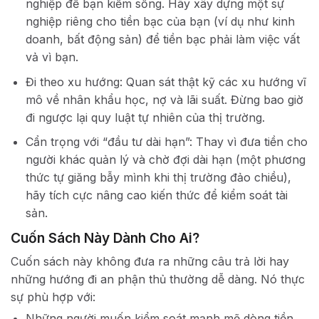
nghiệp để bạn kiếm sống. Hãy xây dựng một sự
nghiệp riêng cho tiền bạc của bạn (ví dụ như kinh
doanh, bất động sản) để tiền bạc phải làm việc vất
vả vì bạn.
Đi theo xu hướng: Quan sát thật kỹ các xu hướng vĩ
mô về nhân khẩu học, nợ và lãi suất. Đừng bao giờ
đi ngược lại quy luật tự nhiên của thị trường.
Cẩn trọng với “đầu tư dài hạn”: Thay vì đưa tiền cho
người khác quản lý và chờ đợi dài hạn (một phương
thức tự giăng bẫy mình khi thị trường đảo chiều),
hãy tích cực nâng cao kiến thức để kiểm soát tài
sản.
Cuốn Sách Này Dành Cho Ai?
Cuốn sách này không đưa ra những câu trả lời hay
những hướng đi an phận thủ thường dễ dàng. Nó thực
sự phù hợp với:
Những người muốn kiểm soát mạnh mẽ dòng tiền