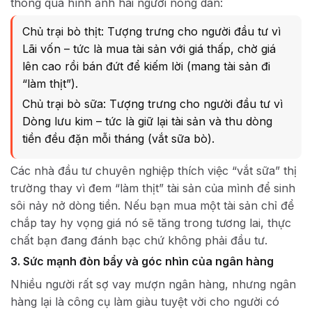
thông qua hình ảnh hai người nông dân:
Chủ trại bò thịt: Tượng trưng cho người đầu tư vì
Lãi vốn – tức là mua tài sản với giá thấp, chờ giá
lên cao rồi bán đứt để kiếm lời (mang tài sản đi
“làm thịt”).
Chủ trại bò sữa: Tượng trưng cho người đầu tư vì
Dòng lưu kim – tức là giữ lại tài sản và thu dòng
tiền đều đặn mỗi tháng (vắt sữa bò).
Các nhà đầu tư chuyên nghiệp thích việc “vắt sữa” thị
trường thay vì đem “làm thịt” tài sản của mình để sinh
sôi nảy nở dòng tiền. Nếu bạn mua một tài sản chỉ để
chắp tay hy vọng giá nó sẽ tăng trong tương lai, thực
chất bạn đang đánh bạc chứ không phải đầu tư.
3. Sức mạnh đòn bẩy và góc nhìn của ngân hàng
Nhiều người rất sợ vay mượn ngân hàng, nhưng ngân
hàng lại là công cụ làm giàu tuyệt vời cho người có