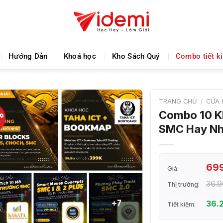
Videmi giúp bạn học tiết kiệm và tiến bộ hơn mỗi ng
Hướng Dẫn
Khoá học
Kho Sách Quý
Combo tiết k
TRANG CHỦ
/
CỬA 
%
Combo 10 K
SMC Hay Nh
69
Giá:
36.
Thị trường:
36.
Tiết kiệm: