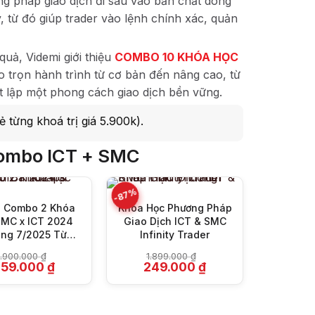
ng pháp giao dịch đi sâu vào bản chất dòng
y, từ đó giúp trader vào lệnh chính xác, quản
quả, Videmi giới thiệu
COMBO 10 KHÓA HỌC
 trọn hành trình từ cơ bản đến nâng cao, từ
ết lập một phong cách giao dịch bền vững.
+
+
 từng khoá trị giá 5.900k).
 Combo ICT + SMC
-87%
-98%
e Combo 2 Khóa
Khóa Học Phương Pháp
SMC x ICT 2024
Giao Dịch ICT & SMC
ng 7/2025 Từ
Infinity Trader
Banktraps
.900.000
₫
1.899.000
₫
iá
Giá
Giá
Giá
259.000
₫
249.000
₫
ốc
hiện
gốc
hiện
à:
tại
là:
tại
.900.000 ₫.
là:
1.899.000 ₫.
là:
259.000 ₫.
249.000 ₫.