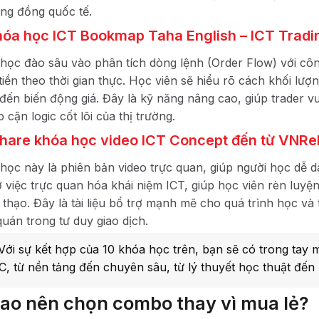
ộng đồng quốc tế.
hóa học ICT Bookmap Taha English – ICT Tradi
học đào sâu vào phân tích dòng lệnh (Order Flow) với cô
tiền theo thời gian thực. Học viên sẽ hiểu rõ cách khối lượ
đến biến động giá. Đây là kỹ năng nâng cao, giúp trader v
p cận logic cốt lõi của thị trường.
Share khóa học video ICT Concept đến từ VNRe
học này là phiên bản video trực quan, giúp người học dễ 
 việc trực quan hóa khái niệm ICT, giúp học viên rèn luyện 
 thạo. Đây là tài liệu bổ trợ mạnh mẽ cho quá trình học và 
quán trong tư duy giao dịch.
Với sự kết hợp của 10 khóa học trên, bạn sẽ có trong tay 
, từ nền tảng đến chuyên sâu, từ lý thuyết học thuật đến
sao nên chọn combo thay vì mua lẻ?