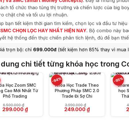
r) và SMC (Smart Money Concepts)
. Đây là những phươ
 cách tổ chức thao túng thị trường và chiến lược của big bo
 ro chặt chẽ và tối ưu lợi nhuận.
p bạn tiết kiệm thời gian tìm kiếm, chọn lọc và đầu tư hiệu 
+ SMC CHỌN LỌC HAY NHẤT HIỆN NAY
. Bộ combo này bao
uyết hệ thống đến thực chiến phân tích lệnh, đủ để bạn thi
+
+
Giá trọn bộ: chỉ
699.000đ
(tiết kiệm hơn 85% thay vì mua lẻ
 dung chi tiết từng khóa học trong
-94%
%
-95%
óa Học Zoom SMC
Khóa Học Trade Theo
Shar
g Cao Mới Nhất Từ
Phương Pháp SMC 2.0
học 
Phố Trading
Trade Đi Sợ Chi
Thá
6.500.000
₫
3.990.000
₫
4
Giá
Giá
Giá
Giá
G
299.000
₫
249.000
₫
gốc
hiện
gốc
hiện
g
là:
tại
là:
tại
l
6.500.000 ₫.
là:
3.990.000 ₫.
là:
4
299.000 ₫.
249.000 ₫.