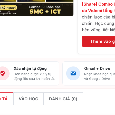
[Share] Combo 
do Videmi tổng 
chiến lược của b
chiến. Học cùng
bền vững, tiết k
Thêm vào g
Xác nhận tự động
Gmail + Drive
Đơn hàng được xử lý tự
Nhận khóa học qua
động 15s sau khi hoàn tất
và Google Drive
 TẢ
VÀO HỌC
ĐÁNH GIÁ (0)