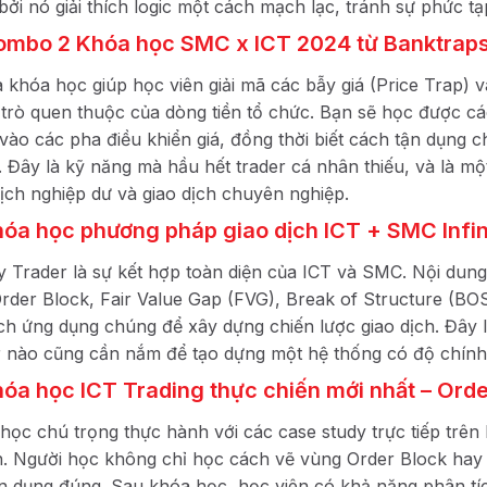
 bởi nó giải thích logic một cách mạch lạc, tránh sự phức 
ombo 2 Khóa học SMC x ICT 2024 từ Banktrap
à khóa học giúp học viên giải mã các bẫy giá (Price Trap) 
 trò quen thuộc của dòng tiền tổ chức. Bạn sẽ học được cá
vào các pha điều khiển giá, đồng thời biết cách tận dụng ch
. Đây là kỹ năng mà hầu hết trader cá nhân thiếu, và là m
dịch nghiệp dư và giao dịch chuyên nghiệp.
hóa học phương pháp giao dịch ICT + SMC Infin
ity Trader là sự kết hợp toàn diện của ICT và SMC. Nội du
rder Block, Fair Value Gap (FVG), Break of Structure (B
ch ứng dụng chúng để xây dựng chiến lược giao dịch. Đây l
r nào cũng cần nắm để tạo dựng một hệ thống có độ chính
hóa học ICT Trading thực chiến mới nhất – Or
học chú trọng thực hành với các case study trực tiếp trên
. Người học không chỉ học cách vẽ vùng Order Block hay
n dụng đúng. Sau khóa học, học viên có khả năng phân tíc