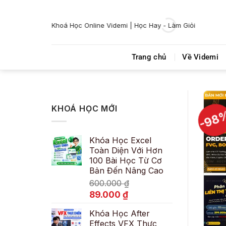
Bỏ
qua
Khoá Học Online Videmi | Học Hay - Làm Giỏi
nội
dung
Trang chủ
Về Videmi
KHOÁ HỌC MỚI
-98
Khóa Học Excel
Toàn Diện Với Hơn
100 Bài Học Từ Cơ
Bản Đến Nâng Cao
600.000
₫
Giá
Giá
89.000
₫
gốc
hiện
Khóa Học After
là:
tại
Effects VFX Thực
600.000 ₫.
là: