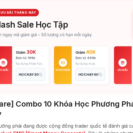
ƯU ĐÃI THÁNG NÀY
lash Sale Học Tập
n ngay mã giảm giá – Số lượng có hạn mỗi ngày.
30K
40K
Giảm
Giảm
Đơn từ 199k
Đơn từ 499k
Áp dụng khóa học
Áp dụng mua
lẻ.
Combo.
U ĐÃI
VOUCHER
ƯU ĐÃI
HOCHAY30
HOCHAY40
are] Combo 10 Khóa Học Phương Ph
y
rường phái đang được cộng đồng trader quốc tế đánh giá c