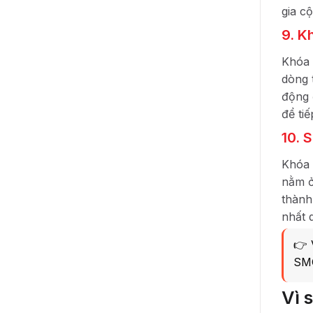
gia c
9. K
Khóa 
dòng 
động 
để tiế
10. 
Khóa 
nằm ở
thành
nhất 
👉 
SMC
Vì 