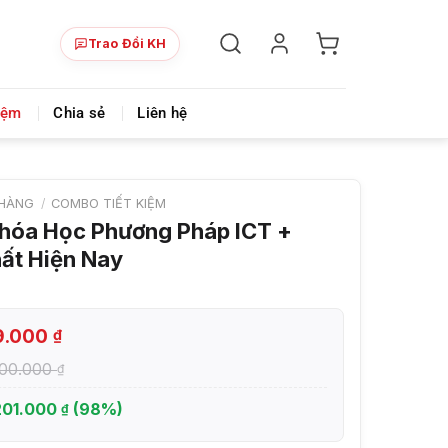
Trao Đổi KH
ày!
Chia sẻ khoá học giá rẻ cho những ai hạn hẹp v
iệm
Chia sẻ
Liên hệ
HÀNG
/
COMBO TIẾT KIỆM
hóa Học Phương Pháp ICT +
ất Hiện Nay
9.000
₫
900.000
₫
201.000
(98%)
₫