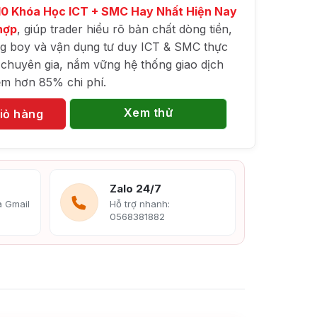
10 Khóa Học ICT + SMC Hay Nhất Hiện Nay
hợp
, giúp trader hiểu rõ bản chất dòng tiền,
ig boy và vận dụng tư duy ICT & SMC thực
 chuyên gia, nắm vững hệ thống giao dịch
iệm hơn 85% chi phí.
Xem thử
iỏ hàng
Zalo 24/7
 Gmail
Hỗ trợ nhanh:
0568381882