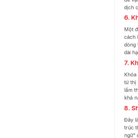
dịch 
6. K
Một đ
cách 
dòng 
dài h
7. K
Khóa 
từ th
lầm t
khả n
8. S
Đây l
trúc 
ngữ” 