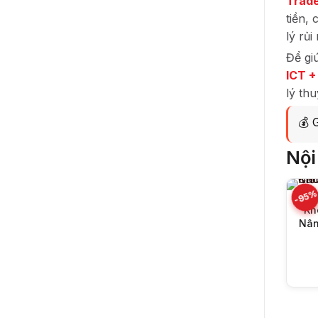
Trade
tiền,
lý rủi
Để giú
ICT 
lý th
💰 
Nội
-95
Kh
Nân