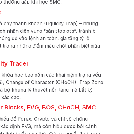
tạp thường gặp khi học SMC.
s
và bẫy thanh khoản (Liquidity Trap) – những
ch nhận diện vùng “săn stoploss”, tránh bị
úng để vào lệnh an toàn, gia tăng tỷ lệ
ột trong những điểm mấu chốt phân biệt giữa
ity Trader
ng khóa học bao gồm các khái niệm trọng yếu
OS), Change of Character (CHoCH), Trap Zone
à bộ khung lý thuyết nền tảng mà bất kỳ
 xác cao.
der Blocks, FVG, BOS, CHoCH, SMC
 biểu đồ Forex, Crypto và chỉ số chứng
 xác định FVG, mà còn hiểu được bối cảnh
h tình huống cụ thể, đưa ra quyết định giao