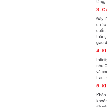
tảng,
3. C
Đây l
chiêu
cuốn 
thắng
giao 
4. K
Infin
như O
và cá
trade
5. K
Khóa 
khoán
để vậ