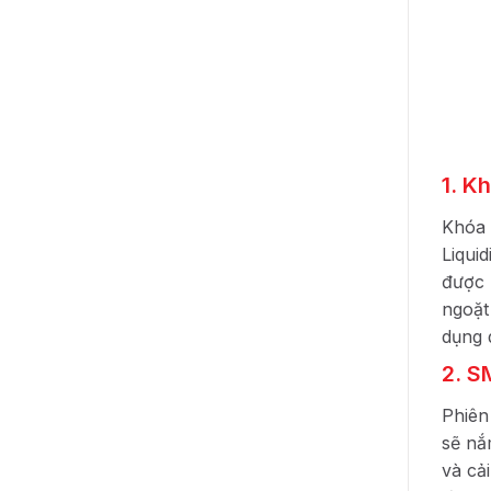
1. K
Khóa 
Liqui
được 
ngoặt
dụng 
2. S
Phiên
sẽ nắ
và cả