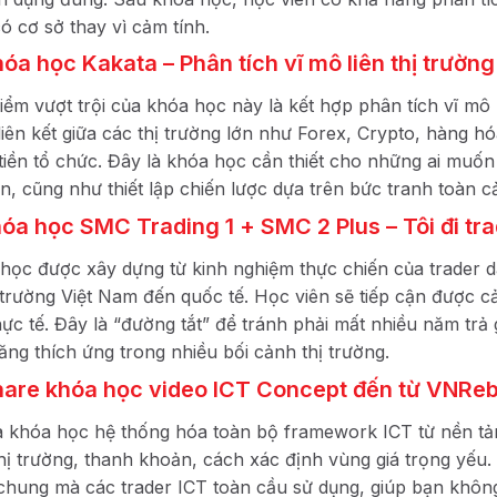
có cơ sở thay vì cảm tính.
hóa học Kakata – Phân tích vĩ mô liên thị trườ
iểm vượt trội của khóa học này là kết hợp phân tích vĩ mô
liên kết giữa các thị trường lớn như Forex, Crypto, hàng
tiền tổ chức. Đây là khóa học cần thiết cho những ai muốn
ạn, cũng như thiết lập chiến lược dựa trên bức tranh toàn c
hóa học SMC Trading 1 + SMC 2 Plus – Tôi đi tr
học được xây dựng từ kinh nghiệm thực chiến của trader dà
ị trường Việt Nam đến quốc tế. Học viên sẽ tiếp cận được cả 
hực tế. Đây là “đường tắt” để tránh phải mất nhiều năm trả
ăng thích ứng trong nhiều bối cảnh thị trường.
hare khóa học video ICT Concept đến từ VNRe
à khóa học hệ thống hóa toàn bộ framework ICT từ nền tả
thị trường, thanh khoản, cách xác định vùng giá trọng yế
chung mà các trader ICT toàn cầu sử dụng, giúp bạn không 