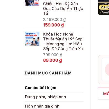
Chiến: Học Kỹ Xảo
89.000 ₫.
Qua Các Dự Án Thực
Tế
2.499.000
₫
Giá
Giá
159.000
₫
gốc
hiện
Khóa Học Nghệ
là:
tại
Thuật “Quản Lý” Sếp
2.499.000 ₫.
là:
– Managing Up: Hiểu
159.000 ₫.
Sếp Để Cùng Tiến Xa
799.000
₫
Giá
Giá
89.000
₫
gốc
hiện
là:
tại
DANH MỤC SẢN PHẨM
799.000 ₫.
là:
89.000 ₫.
Combo tiết kiệm
MÔ
Dựng phim, nhiếp ảnh
Hôn nhân gia đình