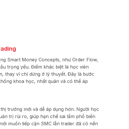
Khóa Họ
Thực Ch
(Order 
BOS, C
11.0
Giá
19
gốc
là:
11.
rading
rong Smart Money Concepts, như Order Flow,
ầu trọng yếu. Điểm khác biệt là học viên
 thay vì chỉ dừng ở lý thuyết. Đây là bước
 thống khoa học, nhất quán và có thể áp
 thị trường mới và dễ áp dụng hơn. Người học
n trị rủi ro, giúp hạn chế sai lầm phổ biến
 mới muốn tiếp cận SMC lẫn trader đã có nền