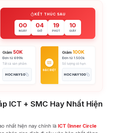
KẾT THÚC SAU
00
04
19
08
NGÀY
GIỜ
PHÚT
GIÂY
50K
100K
Giảm
Giảm
Đơn từ 699k
Đơn từ 1.500k
Tất cả sản phẩm.
Số lượng có hạn.
ĐẶC BIỆT
HOCHAY50
HOCHAY100
áp ICT + SMC Hay Nhất Hiện
ao nhất hiện nay chính là
ICT (Inner Circle