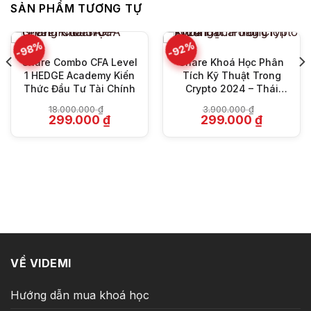
SẢN PHẨM TƯƠNG TỰ
-98%
-92%
Share Combo CFA Level
Share Khoá Học Phân
1 HEDGE Academy Kiến
Tích Kỹ Thuật Trong
Thức Đầu Tư Tài Chính
Crypto 2024 – Thái
Tống Trường
18.000.000
₫
3.900.000
₫
Giá
Giá
Giá
Giá
299.000
₫
299.000
₫
gốc
hiện
gốc
hiện
là:
tại
là:
tại
18.000.000 ₫.
là:
3.900.000 ₫.
là:
₫.
299.000 ₫.
299.000 ₫
VỀ VIDEMI
Hướng dẫn mua khoá học