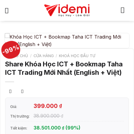
Bỏ
qua
nội
dung
-99%
TRANG CHỦ
/
CỬA HÀNG
/
KHOÁ HỌC ĐẦU TƯ
Share Khóa Học ICT + Bookmap Taha
ICT Trading Mới Nhất (English + Việt)
399.000
₫
Giá:
38.900.000
₫
Thị trường:
38.501.000
(99%)
₫
Tiết kiệm: