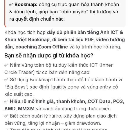
✅ Bookmap:
công cụ trực quan hóa thanh khoản
& dòng lệnh, giúp bạn “nhìn xuyên” thị trường và
ra quyết định chuẩn xác.
Khóa học tích hợp
đầy đủ phiên bản tiếng Anh ICT &
Khóa Việt Bookmap, đi kèm tài liệu PDF, video hướng
dẫn, coaching Zoom Offline
và lộ trình học rõ ràng.
Bạn sẽ nhận được gì từ khóa học?
✅ Nắm vững toàn bộ tư duy kiến thức ICT (Inner
Circle Trader) từ cơ bản đến nâng cao.
✅ Sử dụng Bookmap thành thạo để bóc tách hành vi
“Big Boys”, xác định liquidity zone và vùng entry có
xác suất cao.
✅
Hiểu rõ mô hình giá, thanh khoản, COT Data, PO3,
AMD, MMXM
và cách áp dụng trong thực chiến.
✅ Biết cách quản lý rủi ro, xây dựng plan giao dịch
bền vững, tăng lợi nhuận – giảm drawdown.