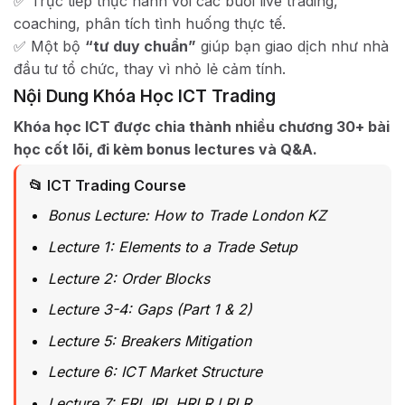
✅ Trực tiếp thực hành với các buổi live trading,
coaching, phân tích tình huống thực tế.
✅ Một bộ
“tư duy chuẩn”
giúp bạn giao dịch như nhà
đầu tư tổ chức, thay vì nhỏ lẻ cảm tính.
Nội Dung Khóa Học ICT Trading
Khóa học ICT được chia thành nhiều chương 30+ bài
học cốt lõi, đi kèm bonus lectures và Q&A.
📂 ICT Trading Course
Bonus Lecture: How to Trade London KZ
Lecture 1: Elements to a Trade Setup
Lecture 2: Order Blocks
Lecture 3-4: Gaps (Part 1 & 2)
Lecture 5: Breakers Mitigation
Lecture 6: ICT Market Structure
Lecture 7: ERL IRL HRLR LRLR