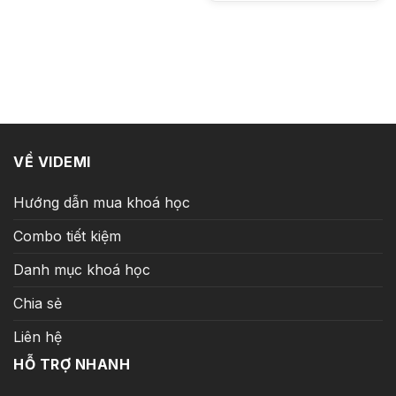
là:
tại
4.000.000 ₫.
là:
299.000 ₫
VỀ VIDEMI
Hướng dẫn mua khoá học
Combo tiết kiệm
Danh mục khoá học
Chia sẻ
Liên hệ
HỖ TRỢ NHANH