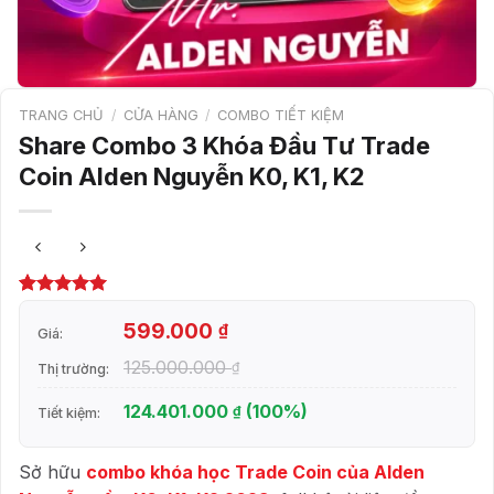
TRANG CHỦ
/
CỬA HÀNG
/
COMBO TIẾT KIỆM
Share Combo 3 Khóa Đầu Tư Trade
Coin Alden Nguyễn K0, K1, K2
5.00
6
trên 5
dựa trên
599.000
₫
Giá:
đánh giá
125.000.000
₫
Thị trường:
124.401.000
(100%)
₫
Tiết kiệm:
Sở hữu
combo khóa học Trade Coin của Alden