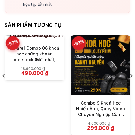
học tập tốt nhất.
SẢN PHẨM TƯƠNG TỰ
-97%
-93%
[Share] Combo 06 khoá
học chứng khoán
Vietstock (Mới nhất)
18.900.000
₫
Giá
Giá
499.000
₫
gốc
hiện
là:
tại
18.900.000 ₫.
là:
₫.
499.000 ₫.
Combo 9 Khoá Học
Nhiếp Ảnh, Quay Video
Chuyên Nghiệp Cùng
Danny Nguyễn
4.000.000
₫
Giá
Giá
299.000
₫
gốc
hiện