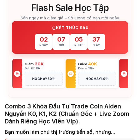
Flash Sale Học Tập
Săn ngay mã giảm giá – Số lượng có hạn mỗi ngày.
KẾT THÚC SAU
02
07
05
36
NGÀY
GIỜ
PHÚT
GIÂY
30K
40K
Giảm
Giảm
Giả
Đơn từ 199k
Đơn từ 499k
Đơn t
HOCHAY30
HOCHAY40
Combo 3 Khóa Đầu Tư Trade Coin Alden
Nguyễn K0, K1, K2 (Chuẩn Gốc + Live Zoom
Dành Riêng Học Viên Vip).
Bạn muốn làm chủ thị trường tiền số, nhưng…