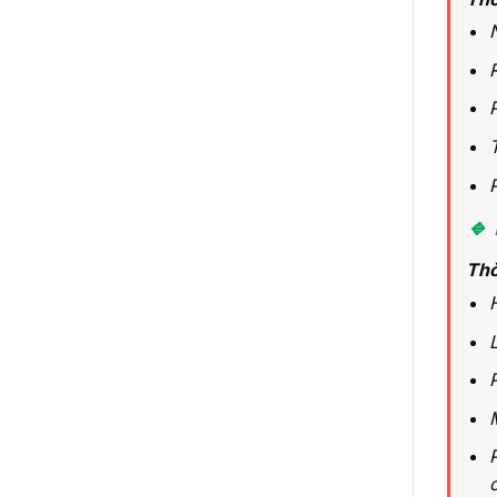
🔹 
Thờ