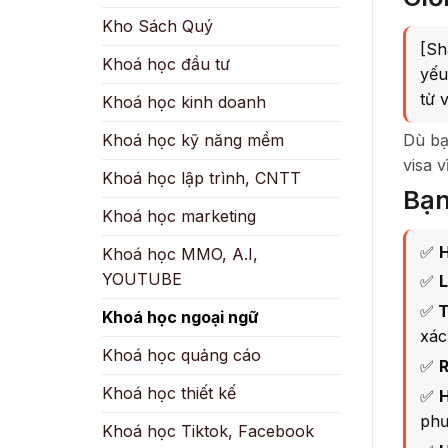
Kho Sách Quý
[Sh
Khoá học đầu tư
yếu
từ 
Khoá học kinh doanh
Dù bạ
Khoá học kỹ năng mềm
visa 
Khoá học lập trình, CNTT
Bạn
Khoá học marketing
✅
H
Khoá học MMO, A.I,
YOUTUBE
✅
L
✅
T
Khoá học ngoại ngữ
xác
Khoá học quảng cáo
✅
R
Khoá học thiết kế
✅
H
phư
Khoá học Tiktok, Facebook