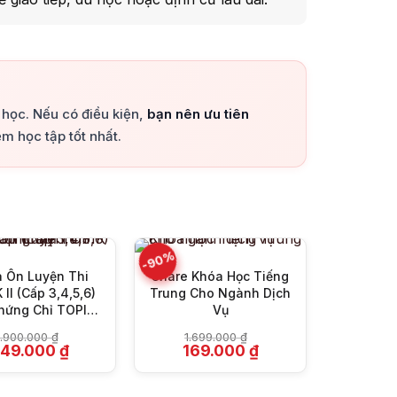
a học. Nếu có điều kiện,
bạn nên ưu tiên
m học tập tốt nhất.
+
+
-90%
 Ôn Luyện Thi
Share Khóa Học Tiếng
 II (Cấp 3,4,5,6)
Trung Cho Ngành Dịch
hứng Chỉ TOPIK
Vụ
 Cấp Thầy Tư
.900.000
₫
1.699.000
₫
iá
Giá
Giá
Giá
249.000
₫
169.000
₫
ốc
hiện
gốc
hiện
:
tại
là:
tại
.900.000 ₫.
là:
1.699.000 ₫.
là: