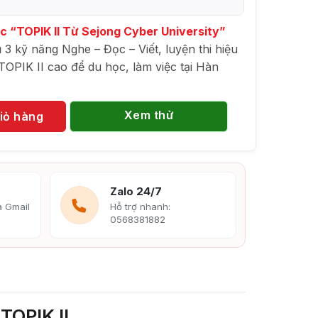
c “TOPIK II Từ Sejong Cyber University”
 3 kỹ năng Nghe – Đọc – Viết, luyện thi hiệu
TOPIK II cao để du học, làm việc tại Hàn
Xem thử
iỏ hàng
Zalo 24/7
 Gmail
Hỗ trợ nhanh:
0568381882
TOPIK II