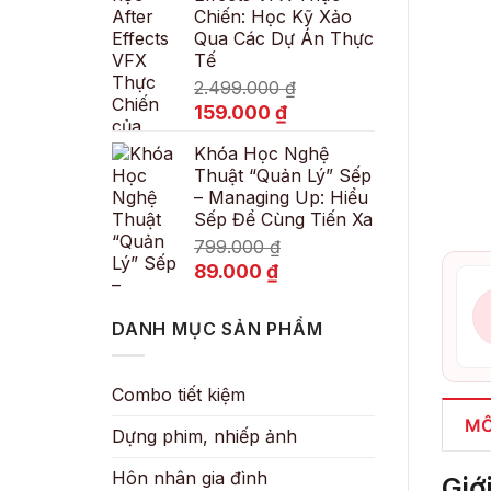
Chiến: Học Kỹ Xảo
89.000 ₫.
Qua Các Dự Án Thực
Tế
2.499.000
₫
Giá
Giá
159.000
₫
gốc
hiện
Khóa Học Nghệ
là:
tại
Thuật “Quản Lý” Sếp
2.499.000 ₫.
là:
– Managing Up: Hiểu
159.000 ₫.
Sếp Để Cùng Tiến Xa
799.000
₫
Giá
Giá
89.000
₫
gốc
hiện
là:
tại
DANH MỤC SẢN PHẨM
799.000 ₫.
là:
89.000 ₫.
Combo tiết kiệm
MÔ
Dựng phim, nhiếp ảnh
Hôn nhân gia đình
Giớ