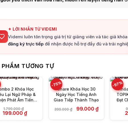
✦ LỜI NHẮN TỪ VIDEMI
Videmi luôn tôn trọng giá trị từ giảng viên và tác giả khó
đăng ký trực tiếp
để nhận được hỗ trợ đầy đủ và trải nghiệ
+
+
 PHẨM TƯƠNG TỰ
%
-97%
-75%
ombo 2 Khóa Học
Share Khóa Học 30
Khóa
êu Lại Ngữ Pháp &
Ngày Học Tiếng Anh
TOPIK
yện Phát Âm Tiếng
Giao Tiếp Thành Thạo
Đạt C
nh Chuẩn Từ A-Z”
Cao
Giá
Giá
99.000
₫
1.799.000
₫
9
399.000
₫
Giá
Giá
gốc
hiện
G
199.000
₫
gốc
hiện
là:
tại
g
là:
tại
399.000 ₫.
là:
là
1.799.000 ₫.
là:
99.000 ₫.
9