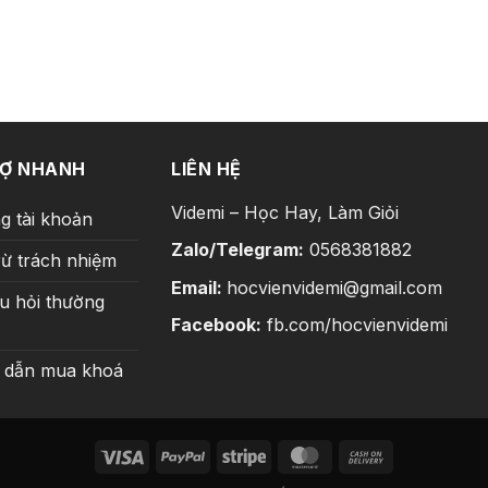
199.000 ₫.
RỢ NHANH
LIÊN HỆ
Videmi – Học Hay, Làm Giỏi
g tài khoản
Zalo/Telegram:
0568381882
rừ trách nhiệm
Email:
hocvienvidemi@gmail.com
u hỏi thường
Facebook:
fb.com/hocvienvidemi
 dẫn mua khoá