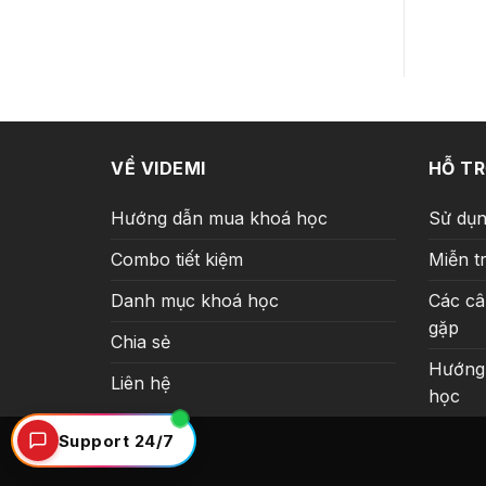
VỀ VIDEMI
HỖ T
Hướng dẫn mua khoá học
Sử dụn
Combo tiết kiệm
Miễn t
Danh mục khoá học
Các câ
gặp
Chia sẻ
Hướng
Liên hệ
học
Support 24/7