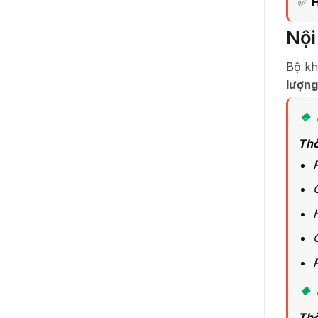
✅
H
Nội
Bộ k
lượng
🔹
Thờ
🔹
Thờ