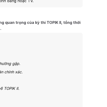
tính bảng hoặc TV.
g quan trọng của kỳ thi TOPIK II, tổng thời
.
thường gặp.
n chính xác.
6 TOPIK II.