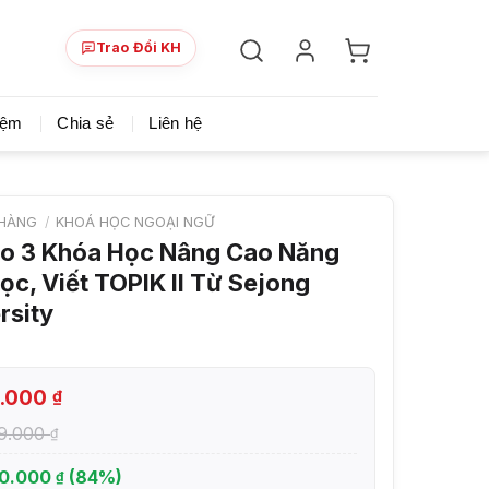
Trao Đổi KH
ày!
Chia sẻ khoá học giá rẻ cho những ai hạn hẹp v
iệm
Chia sẻ
Liên hệ
HÀNG
/
KHOÁ HỌC NGOẠI NGỮ
o 3 Khóa Học Nâng Cao Năng
ọc, Viết TOPIK II Từ Sejong
rsity
9.000
₫
49.000
₫
50.000
(84%)
₫