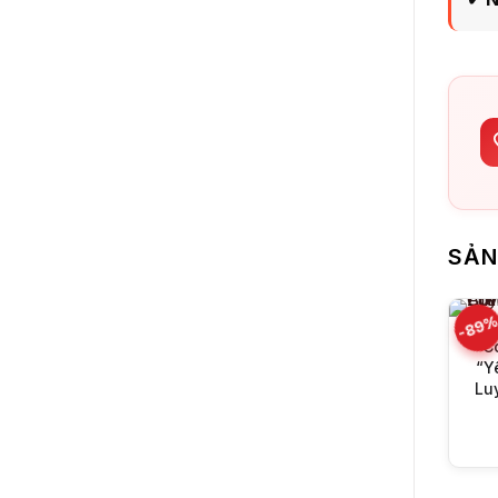
SẢN
-89
C
“Y
Lu
A