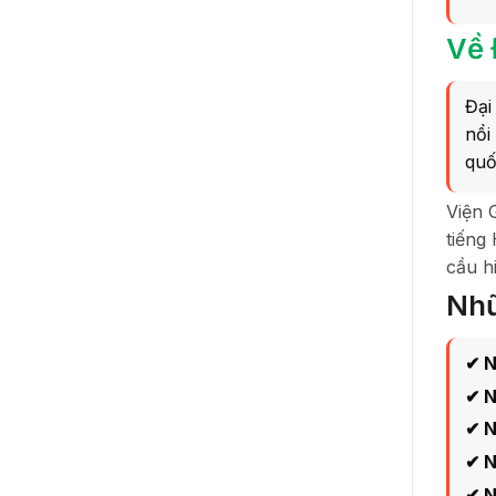
Về 
Đại
nổi
quố
Viện 
tiếng
cầu h
Nhữ
✔ N
✔ N
✔ N
✔ N
✔ N