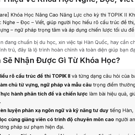
are] Khóa Học Nâng Cao Năng Lực cho kỳ thi TOPIK II Kh
: Nghe – Đọc – Viết, giúp người học hiểu rõ cấu trúc đề t
vựng – ngữ pháp trọng tâm và áp dụng chiến lược tối ưu để
n đang chuẩn bị du học, xin việc tại Hàn Quốc, hay cần ch
vĩnh trú, đây là lộ trình hoàn chỉnh và toàn diện giúp bạn đ
 Sẽ Nhận Được Gì Từ Khóa Học?
iểu rõ cấu trúc đề thi TOPIK II
và từng dạng câu hỏi của b
àm chủ từ vựng, ngữ pháp và mẫu câu
trọng điểm thường 
hực hành phân tích đề và chiến lược
làm bài hiệu quả, gi
.
èn luyện phản xạ ngôn ngữ và kỹ năng tư duy
tiếng Hàn, 
ọc cùng giảng viên có trình độ chuyên môn cao
người am
ơng pháp sư phạm hiện đại.