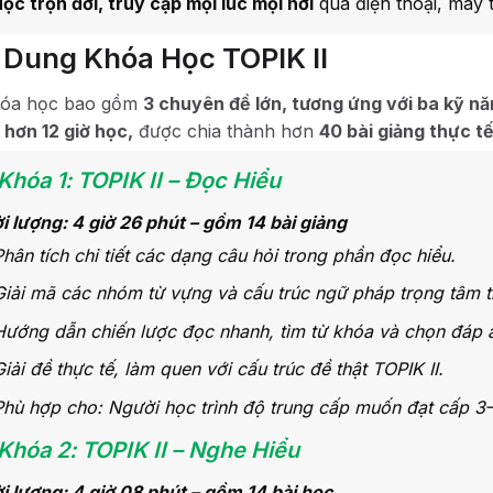
ọc trọn đời, truy cập mọi lúc mọi nơi
qua điện thoại, máy 
 Dung Khóa Học TOPIK II
hóa học bao gồm
3 chuyên đề lớn, tương ứng với ba kỹ năn
 hơn 12 giờ học,
được chia thành hơn
40 bài giảng thực tế
 Khóa 1: TOPIK II – Đọc Hiểu
i lượng: 4 giờ 26 phút – gồm 14 bài giảng
Phân tích chi tiết các dạng câu hỏi trong phần đọc hiểu.
Giải mã các nhóm từ vựng và cấu trúc ngữ pháp trọng tâm 
Hướng dẫn chiến lược đọc nhanh, tìm từ khóa và chọn đáp á
Giải đề thực tế, làm quen với cấu trúc đề thật TOPIK II.
Phù hợp cho: Người học trình độ trung cấp muốn đạt cấp 3–
 Khóa 2: TOPIK II – Nghe Hiểu
i lượng: 4 giờ 08 phút – gồm 14 bài học