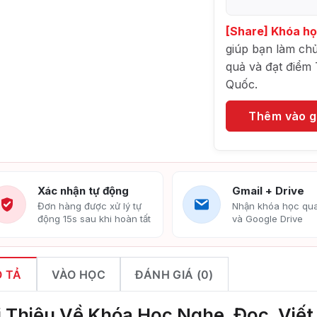
[Share] Khóa họ
giúp bạn làm chủ
quả và đạt điểm 
Quốc.
Thêm vào g
Xác nhận tự động
Gmail + Drive
Đơn hàng được xử lý tự
Nhận khóa học qua
động 15s sau khi hoàn tất
và Google Drive
 TẢ
VÀO HỌC
ĐÁNH GIÁ (0)
i Thiệu Về Khóa Học Nghe, Đọc, Viết 