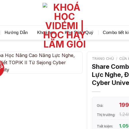
Videmi giúp bạn học tiết kiệm và tiến bộ hơn mỗi ng
Hướng Dẫn
Khoá học
Kho Sách Quý
Combo tiết k
TRANG CHỦ
/
CỬA 
%
Share Comb
Lực Nghe, Đ
Cyber Unive
19
Giá:
1.2
Thị trường:
1.0
Tiết kiệm: