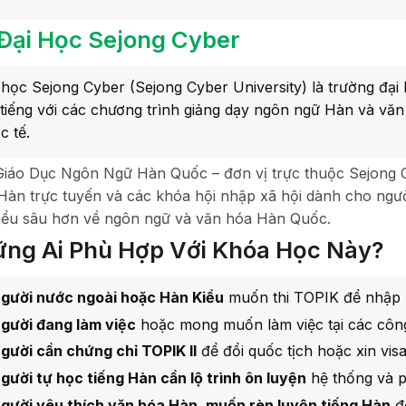
Đại Học Sejong Cyber
 học Sejong Cyber (Sejong Cyber University) là trường đạ
 tiếng với các chương trình giảng dạy ngôn ngữ Hàn và vă
c tế.
Giáo Dục Ngôn Ngữ Hàn Quốc – đơn vị trực thuộc Sejong C
 Hàn trực tuyến và các khóa hội nhập xã hội dành cho ngườ
iểu sâu hơn về ngôn ngữ và văn hóa Hàn Quốc.
ng Ai Phù Hợp Với Khóa Học Này?
gười nước ngoài hoặc Hàn Kiều
muốn thi TOPIK để nhập h
gười đang làm việc
hoặc mong muốn làm việc tại các côn
gười cần chứng chỉ TOPIK II
để đổi quốc tịch hoặc xin visa
gười tự học tiếng Hàn cần lộ trình ôn luyện
hệ thống và p
gười yêu thích văn hóa Hàn, muốn rèn luyện tiếng Hàn
để