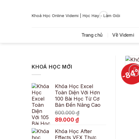
Bỏ
qua
Khoá Học Online Videmi | Học Hay - Làm Giỏi
nội
dung
Trang chủ
Về Videmi
KHOÁ HỌC MỚI
-84
Khóa Học Excel
Toàn Diện Với Hơn
100 Bài Học Từ Cơ
Bản Đến Nâng Cao
600.000
₫
Giá
Giá
89.000
₫
gốc
hiện
Khóa Học After
là:
tại
Effects VFX Thực
600.000 ₫.
là: