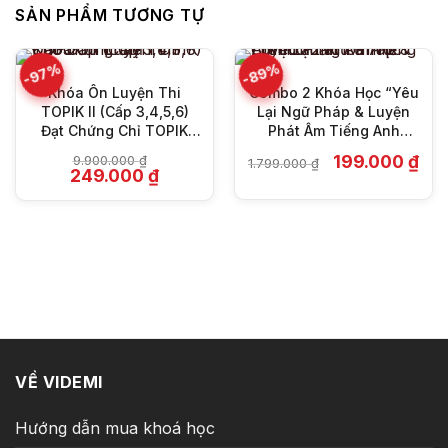
SẢN PHẨM TƯƠNG TỰ
-97%
-89%
Khóa Ôn Luyện Thi
Combo 2 Khóa Học “Yêu
TOPIK II (Cấp 3,4,5,6)
Lại Ngữ Pháp & Luyện
Đạt Chứng Chỉ TOPIK
Phát Âm Tiếng Anh
Cao Cấp Thầy Tư
Chuẩn Từ A-Z”
Giá
Giá
199.000
₫
9.900.000
₫
1.799.000
₫
Giá
Giá
gốc
hiện
249.000
₫
gốc
hiện
là:
tại
là:
tại
1.799.000 ₫.
là:
9.900.000 ₫.
là:
199.
249.000 ₫.
VỀ VIDEMI
Hướng dẫn mua khoá học