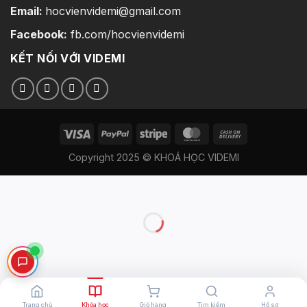
Email:
hocvienvidemi@gmail.com
Facebook:
fb.com/hocvienvidemi
KẾT NỐI VỚI VIDEMI
Copyright 2025 © KHOÁ HỌC VIDEMI
Trang chủ
Khóa học
Giỏ hàng
Tìm kiếm
Hồ sơ