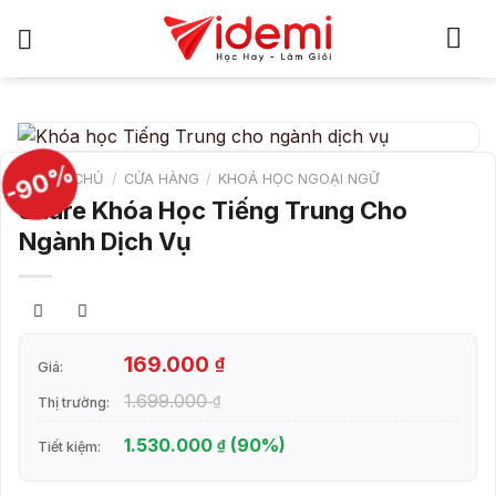
Bỏ
qua
nội
dung
-90%
TRANG CHỦ
/
CỬA HÀNG
/
KHOÁ HỌC NGOẠI NGỮ
Share Khóa Học Tiếng Trung Cho
Ngành Dịch Vụ
169.000
₫
Giá:
1.699.000
₫
Thị trường:
1.530.000
(90%)
₫
Tiết kiệm: