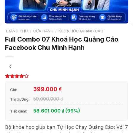
TRANG CHỦ
/
CỬA HÀNG
/
KHOÁ HỌC QUẢNG CÁO
Full Combo 07 Khoá Học Quảng Cáo
Facebook Chu Minh Hạnh
4.00
1
trên
5 dựa
399.000
₫
Giá:
trên
đánh
giá
59.000.000
₫
Thị trường:
58.601.000
(99%)
₫
Tiết kiệm:
Bộ khóa học giúp bạn Tự Học Chạy Quảng Cáo: Với 7