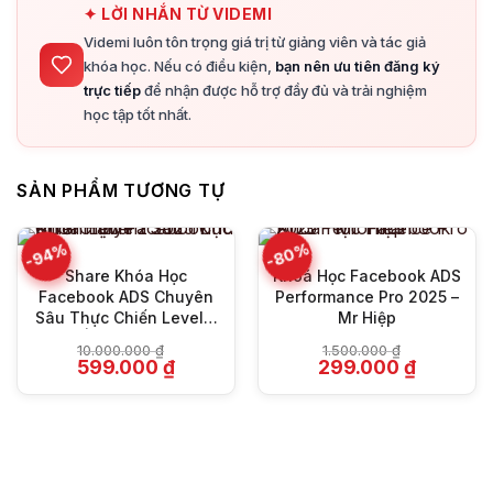
✦ LỜI NHẮN TỪ VIDEMI
Videmi luôn tôn trọng giá trị từ giảng viên và tác giả
khóa học. Nếu có điều kiện,
bạn nên ưu tiên đăng ký
trực tiếp
để nhận được hỗ trợ đầy đủ và trải nghiệm
học tập tốt nhất.
SẢN PHẨM TƯƠNG TỰ
-80%
-94%
Share Khóa Học
Khoá Học Facebook ADS
Facebook ADS Chuyên
Performance Pro 2025 –
Sâu Thực Chiến Level 2
Mr Hiệp
2025 | Chu Minh Hạnh
10.000.000
₫
1.500.000
₫
Giá
Giá
Giá
Giá
599.000
₫
299.000
₫
gốc
hiện
gốc
hiện
là:
tại
là:
tại
10.000.000 ₫.
là:
1.500.000 ₫.
là:
599.000 ₫.
299.000 ₫