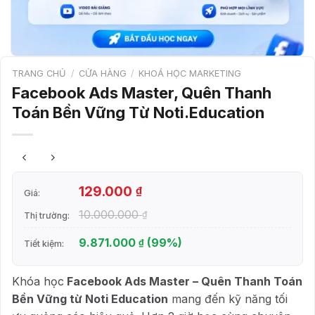
TRANG CHỦ
/
CỬA HÀNG
/
KHOÁ HỌC MARKETING
Facebook Ads Master, Quên Thanh
Toán Bền Vững Từ Noti.Education
129.000
₫
Giá:
10.000.000
₫
Thị trường:
9.871.000
(99%)
₫
Tiết kiệm:
Khóa học
Facebook Ads Master – Quên Thanh Toán
Bền Vững từ Noti Education
mang đến kỹ năng tối