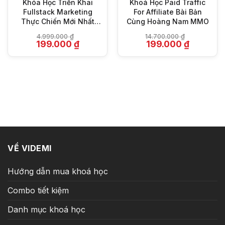
Khóa Học Triển Khai
Khoá Học Paid Traffic
Fullstack Marketing
For Affiliate Bài Bản
Thực Chiến Mới Nhất
Cùng Hoàng Nam MMO
Cùng Run By Linh
á
4.999.000
₫
14.700.000
₫
ện
Giá
Giá
Giá
Giá
199.000
₫
199.000
₫
gốc
hiện
gốc
hiện
là:
tại
là:
tại
9.000 ₫.
4.999.000 ₫.
là:
14.700.000 ₫.
là:
199.000 ₫.
199.000 ₫.
VỀ VIDEMI
Hướng dẫn mua khoá học
Combo tiết kiệm
Danh mục khoá học